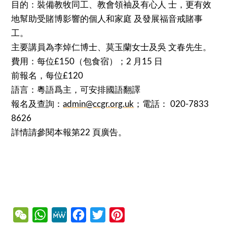
目的：裝備教牧同工、教會領袖及有心人 士，更有效
地幫助受賭博影響的個人和家庭 及發展福音戒賭事
工。
主要講員為李焯仁博士、莫玉蘭女士及吳 文春先生。
費用：每位£150（包食宿）；2 月15 日
前報名，每位£120
語言：粵語爲主，可安排國語翻譯
報名及查詢：
admin@ccgr.org.uk
；電話： 020-7833
8626
詳情請參閱本報第22 頁廣告。
WeChat
WhatsApp
MeWe
Facebook
Twitter
Pinterest