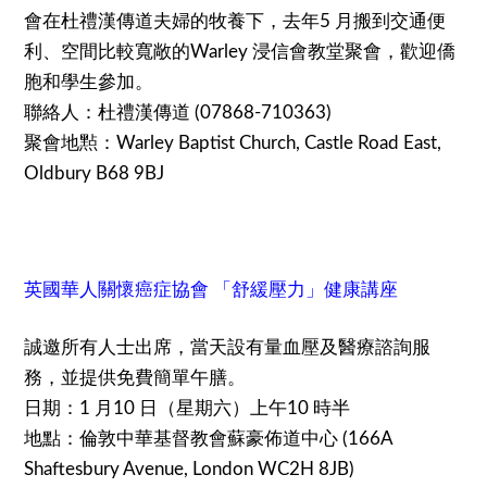
會在杜禮漢傳道夫婦的牧養下，去年5 月搬到交通便
利、空間比較寬敞的Warley 浸信會教堂聚會，歡迎僑
胞和學生參加。
聯絡人：杜禮漢傳道 (07868-710363)
聚會地㸃：Warley Baptist Church, Castle Road East,
Oldbury B68 9BJ
英國華人關懷癌症協會 「舒緩壓力」健康講座
誠邀所有人士出席，當天設有量血壓及醫療諮詢服
務，並提供免費簡單午膳。
日期：1 月10 日（星期六）上午10 時半
地點：倫敦中華基督教會蘇豪佈道中心 (166A
Shaftesbury Avenue, London WC2H 8JB)