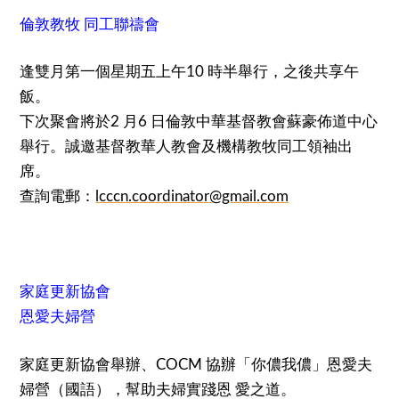
倫敦教牧 同工聯禱會
逢雙月第一個星期五上午10 時半舉行，之後共享午
飯。
下次聚會將於2 月6 日倫敦中華基督教會蘇豪佈道中心
舉行。誠邀基督教華人教會及機構教牧同工領袖出
席。
查詢電郵：
lcccn.coordinator@gmail.com
家庭更新協會
恩愛夫婦營
家庭更新協會舉辦、COCM 協辦「你儂我儂」恩愛夫
婦營（國語），幫助夫婦實踐恩 愛之道。