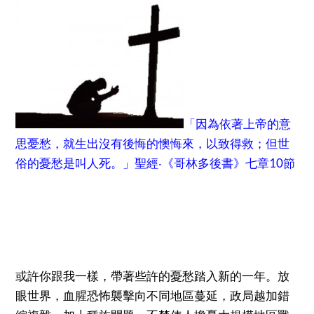
「因為依著上帝的意
思憂愁，就生出沒有後悔的懊悔來，以致得救；但世
俗的憂愁是叫人死。」聖經‧《哥林多後書》七章10節
或許你跟我一樣，帶著些許的憂愁踏入新的一年。放
眼世界，血腥恐怖襲擊向不同地區蔓延，政局越加錯