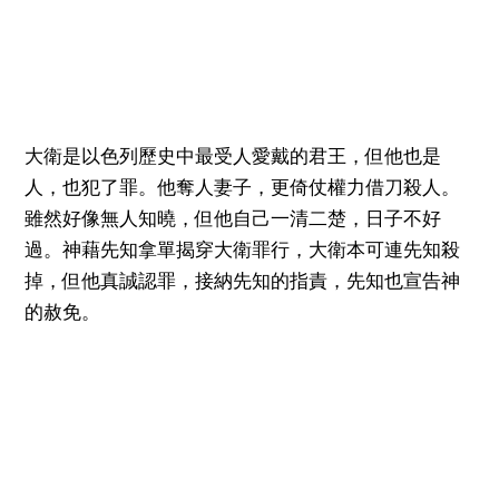
大衛是以色列歷史中最受人愛戴的君王，但他也是
人，也犯了罪。他奪人妻子，更倚仗權力借刀殺人。
雖然好像無人知曉，但他自己一清二楚，日子不好
過。神藉先知拿單揭穿大衛罪行，大衛本可連先知殺
掉，但他真誠認罪，接納先知的指責，先知也宣告神
的赦免。