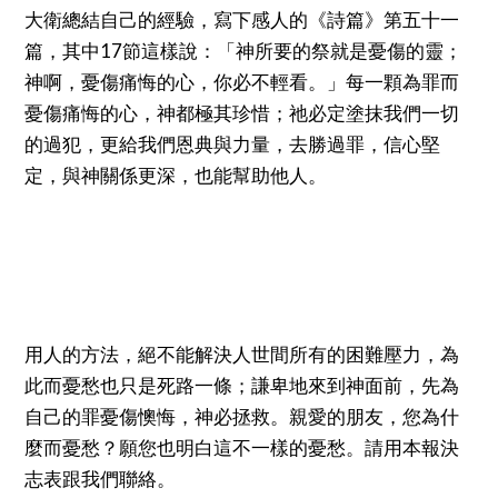
大衛總結自己的經驗，寫下感人的《詩篇》第五十一
篇，其中17節這樣說：「神所要的祭就是憂傷的靈；
神啊，憂傷痛悔的心，你必不輕看。」每一顆為罪而
憂傷痛悔的心，神都極其珍惜；祂必定塗抹我們一切
的過犯，更給我們恩典與力量，去勝過罪，信心堅
定，與神關係更深，也能幫助他人。
用人的方法，絕不能解決人世間所有的困難壓力，為
此而憂愁也只是死路一條；謙卑地來到神面前，先為
自己的罪憂傷懊悔，神必拯救。親愛的朋友，您為什
麼而憂愁？願您也明白這不一樣的憂愁。請用本報決
志表跟我們聯絡。