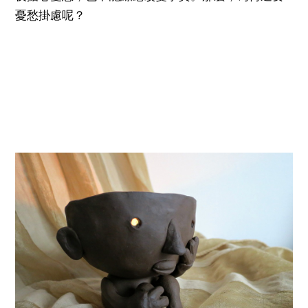
憂愁掛慮呢？