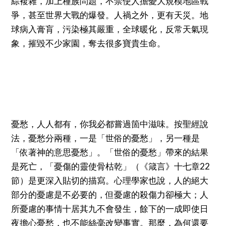
綜複雜，加上種族問題，不禁使人擔憂大規模地區戰
爭，甚至世界大戰的爆發。人禍之外，更有天災。地
球病入膏肓，污染極其嚴重，全球暖化，反常天氣現
象，摧毀不少家園，奪去很多寶貴生命。
憂愁，人人都有，你我必都嘗過箇中滋味。按聖經說
法，憂愁分兩種，一是「世俗的憂愁」，另一種是
「依著神的意思憂愁」。「世俗的憂愁」帶來的結果
是死亡，「憂傷的靈使骨枯乾」（《箴言》十七章22
節）是更深入貼切的描寫。心理學家也說，人的絕大
部分的憂慮是不必要的，但憂慮的殺傷力卻極大；人
所憂慮的事情十居其九不會發生，餘下的一成即使日
夜擔心憂愁，也不能絲毫改變事實。那麼，為何還要