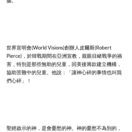
腸。
世界宣明會(World Visions)創辦人皮爾斯(Robert
Pierce)，於韓戰期間在亞洲宣教，親眼目睹戰爭的禍
害，特別是那些無助的兒童，回美後籌款建立機構，
協助苦難中的兒童。他說：「讓神心碎的事情也叫我
們心碎」！
聖經啟示的神，是會憂愁的神。神的憂愁不為別的，