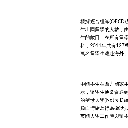
根據經合組織
(OECD)
生出國留學的人數，
生的數目，在所有留
料，
年共有
2011
127
萬名留學生遠赴海外
中國學生在西方國家
示，留學生通常會遇
的聖母大學
(Notre Da
負面情緒及行為徵狀
英國大學工作時與留