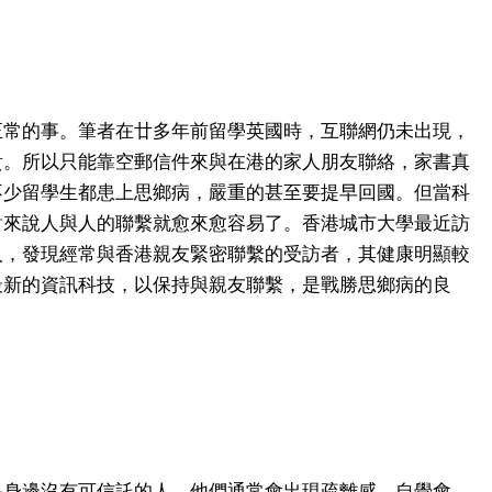
正常的事。筆者在廿多年前留學英國時，互聯網仍未出現，
貴。所以只能靠空郵信件來與在港的家人朋友聯絡，家書真
不少留學生都患上思鄉病，嚴重的甚至要提早回國。但當科
對來說人與人的聯繫就愈來愈容易了。香港城市大學最近訪
人，發現經常與香港親友緊密聯繫的受訪者，其健康明顯較
最新的資訊科技，以保持與親友聯繫，是戰勝思鄉病的良
果身邊沒有可信託的人，他們通常會出現疏離感，自覺會