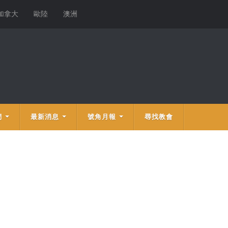
加拿大
歐陸
澳洲
們
最新消息
號角月報
尋找教會