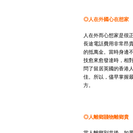
◎人在外國心在想家
人在外而心想家是很
長途電話費用非常昂
的抵萬金。當時身邊
技愈來愈發達時，相
問了留居英國的香港
佳。所以，儘早掌握
方。
◎人離鄉賤物離鄉貴
當人離鄉別井後，如