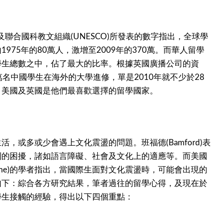
及聯合國科教文組織
所發表的數字指出，全球學
(UNESCO)
由
年的
萬人，激增至
年的
萬。而華人留學
1975
80
2009
370
學生總數之中，佔了最大的比率。根據英國廣播公司的資
萬名中國學生在海外的大學進修，單是
年就不少於
2010
28
。美國及英國是他們最喜歡選擇的留學國家。
生活，或多或少會遇上文化震盪的問題。班福德
表
(Bamford)
到的困擾，諸如語言障礙、社會及文化上的適應等。而美國
的學者指出，當國際生面對文化震盪時，可能會出現的
me)
如下：綜合各方研究結果，筆者過往的留學心得，及現在於
學生接觸的經驗，得出以下四個重點：