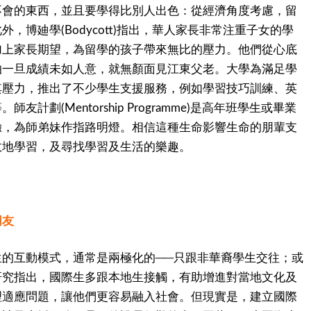
不會的東西，並且要學得比別人出色：從經濟角度考慮，留
此外，博廸學
指出，華人家長非常注重子女的學
(Bodycott)
加上家長期望，為留學的孩子帶來無比的壓力。他們從心底
怕一旦成績未如人意，就無顏面見江東父老。大學為滿足學
其壓力，推出了不少學生支援服務，例如學習技巧訓練、英
等。師友計劃
是高年班學生或畢業
(Mentorship Programme)
驗，為師弟妹作指路明燈。相信這種生命影響生命的朋輩支
效地學習，及尋找學習及生活的樂趣。
朋友
生的互動模式，通常是兩極化的
只跟非華裔學生交往；或
──
研究指出，國際生多跟本地生接觸，有助增進對當地文化及
理適應問題，讓他們更容易融入社會。但現實是，建立國際