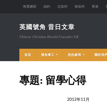
角聲總部
紐約
北加州
南加州
香港
英國號角 昔日文章
Chinese Christian Herald Crusades UK
首頁
號角事工
您的參與
關於我
專題: 留學心得
年
月
2012
11