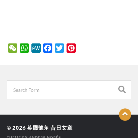
WeChat
WhatsApp
MeWe
Facebook
Twitter
Pinterest
© 2026
英國號角 昔日文章
THEME BY
ANDERS NORÉN