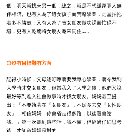
個，明天就找來另一個，總之，就是不想孤家寡人無
伴相陪。也有人為了追女孩子而荒廢學業，走堂拍拖
者多不勝數；又有人為了替女朋友做功課而忙碌不
……
堪，更有人乾脆將女朋友邀來同住
◎沒有目標難有方向
記得小時候，父母總叮嚀著要我專心學業，著令我到
大學時才交女朋友，但當我入了大學之後，他們又說
最好等到進入社會做事時才找女朋友。媽媽甚至提
出：「不要執著在『女朋友』，不妨多去交『女性朋
友』，相信媽媽，你會省走很多路，以後還會謝
我。」第一次聽到這些話，我不懂，但經過仔細思考
後，才知道媽媽是對的。