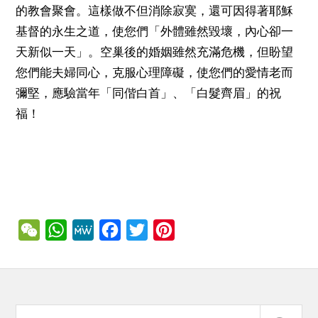
的教會聚會。這樣做不但消除寂寞，還可因得著耶穌
基督的永生之道，使您們「外體雖然毀壞，內心卻一
天新似一天」。空巢後的婚姻雖然充滿危機，但盼望
您們能夫婦同心，克服心理障礙，使您們的愛情老而
彌堅，應驗當年「同偕白首」、「白髮齊眉」的祝
福！
WeChat
WhatsApp
MeWe
Facebook
Twitter
Pinterest