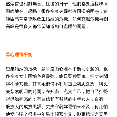
然聚首也相對無言。往後的日子，他們都要這樣味同
嚼蠟地在一起嗎？很多空巢夫婦都有同樣的困惑，這
種困惑常常導致產生婚姻的危機。如何克服危機再創
高峰是很多人都希望知道如何處理的問題：
◎心理得平衡
空巢婚姻的危機，多半是由心理不平衡而引起的。很
多空巢女士因怕色衰愛弛，終日疑神疑鬼，把丈夫鬧
得不勝其擾。其實她們何不利用這些胡思亂想，與丈
夫絮絮叨叨的時間，在知識上充實自己，把自己打扮
得漂漂亮亮的；有自信和有智慧的中年女人，自有一
股撩人的成熟風韻。丈夫守著妳還怕來不及，何用怕
他變心呢？很多中年男士傾慕少艾，拋棄糟糠之妻另