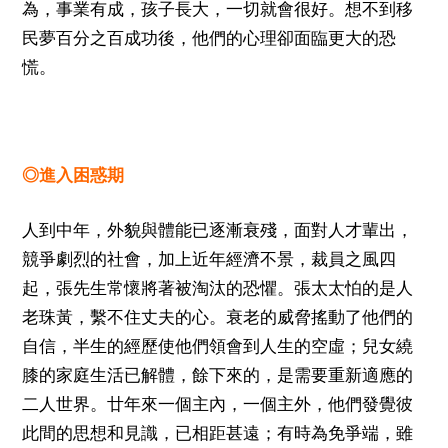
為，事業有成，孩子長大，一切就會很好。想不到移
民夢百分之百成功後，他們的心理卻面臨更大的恐
慌。
◎進入困惑期
人到中年，外貌與體能已逐漸衰殘，面對人才輩出，
競爭劇烈的社會，加上近年經濟不景，裁員之風四
起，張先生常懷將著被淘汰的恐懼。張太太怕的是人
老珠黃，繫不住丈夫的心。衰老的威脅搖動了他們的
自信，半生的經歷使他們領會到人生的空虛；兒女繞
膝的家庭生活已解體，餘下來的，是需要重新適應的
二人世界。廿年來一個主內，一個主外，他們發覺彼
此間的思想和見識，已相距甚遠；有時為免爭端，雖