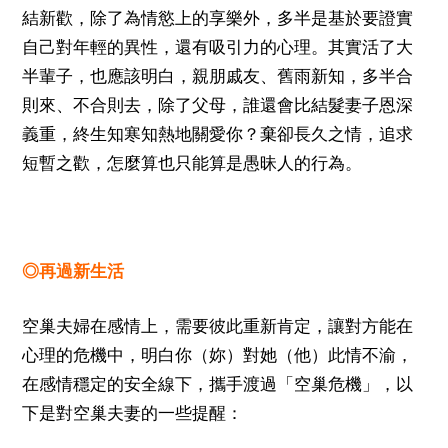
結新歡，除了為情慾上的享樂外，多半是基於要證實
自己對年輕的異性，還有吸引力的心理。其實活了大
半輩子，也應該明白，親朋戚友、舊雨新知，多半合
則來、不合則去，除了父母，誰還會比結髮妻子恩深
義重，終生知寒知熱地關愛你？棄卻長久之情，追求
短暫之歡，怎麼算也只能算是愚昧人的行為。
◎再過新生活
空巢夫婦在感情上，需要彼此重新肯定，讓對方能在
心理的危機中，明白你（妳）對她（他）此情不渝，
在感情穩定的安全線下，攜手渡過「空巢危機」，以
下是對空巢夫妻的一些提醒：