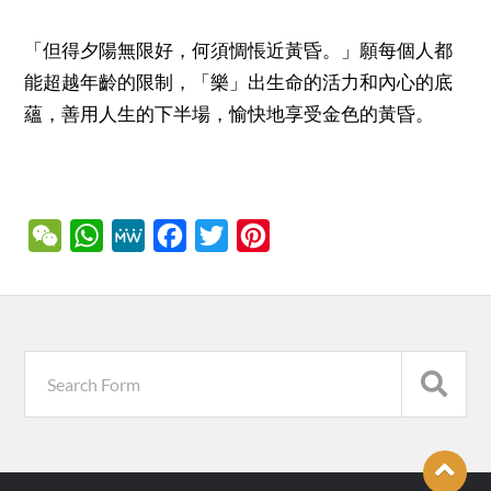
「但得夕陽無限好，何須惆悵近黃昏。」願每個人都
能超越年齡的限制，「樂」出生命的活力和內心的底
蘊，善用人生的下半場，愉快地享受金色的黃昏。
WeChat
WhatsApp
MeWe
Facebook
Twitter
Pinterest