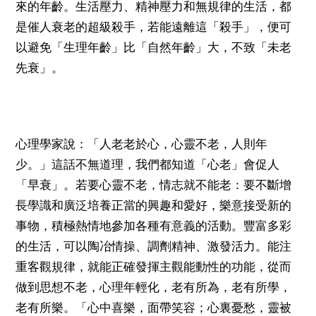
來的年齡。生活壓力、精神壓力和無規律的生活，都
是催人衰老的超級殺手，若能遠離這「殺手」，便可
以避免「生理年齡」比「自然年齡」大，不致「未老
先衰」。
心理學家說：「人老老於心，心靈不老，人則年
少。」這話不無道理，我們都知道「心老」會促人
「早衰」。若要心靈不老，情志就不能老：要不斷增
長學識和廣泛培養正當的興趣和愛好，樂意接受新的
事物，積極熱情地參加各種有意義的活動。豐富多彩
的生活，可以陶冶情操、調劑精神、激發活力。能注
重客觀規律，就能正確發揮主觀能動性的功能，從而
做到思想不老，心理年輕化，老有所為，老有所學，
老有所樂。「心中喜樂，面帶笑容；心裏憂愁，靈被