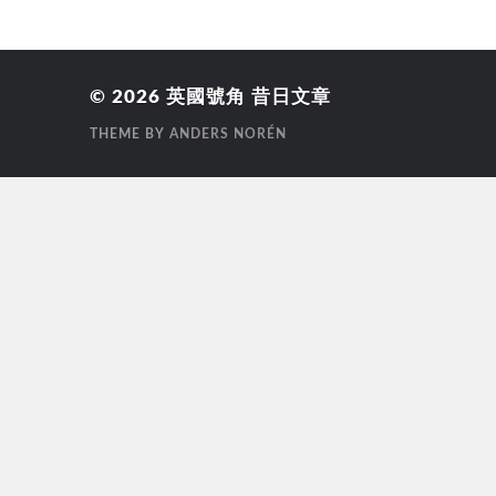
© 2026
英國號角 昔日文章
THEME BY
ANDERS NORÉN