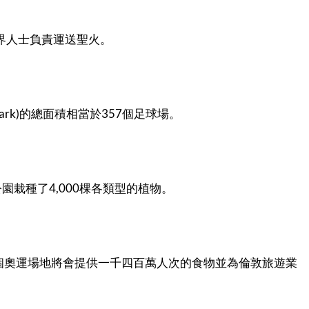
界人士負責運送聖火。
ark)
357
的總面積相當於
個足球場。
4,000
公園栽種了
棵各類型的植物。
個奧運場地將會提供一千四百萬人次的食物並為倫敦旅遊業