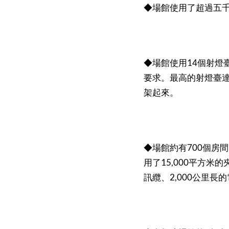
◆場館使用了超過五
14
◆場館使用
個射燈
要求。最高的射燈臺
架起來。
700
◆場館約有
個房間
15,000
用了
平方米的
2,000
訊纜、
公里長的