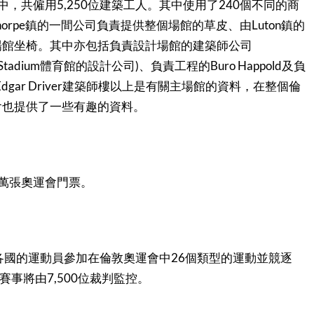
5,250
240
中，共僱用
位建築工人。其中使用了
個不同的商
horpe
Luton
鎮的一間公司負責提供整個場館的草皮、由
鎮的
場館坐椅。其中亦包括負責設計場館的建築師公司
Stadium
)
Buro Happold
體育館的設計公司
、負責工程的
及負
dgar Driver
建築師樓以上是有關主場館的資料，在整個倫
會也提供了一些有趣的資料。
萬張奧運會門票。
26
各國的運動員參加在倫敦奧運會中
個類型的運動並競逐
7,500
賽事將由
位裁判監控。