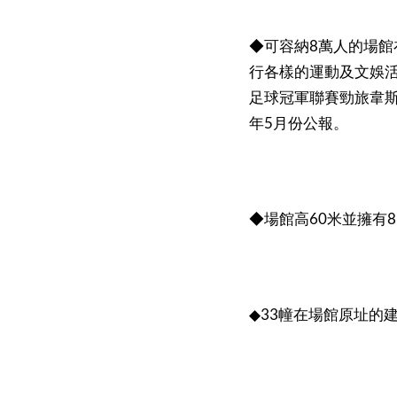
8
◆可容納
萬人的場館
行各樣的運動及文娛
足球冠軍聯賽勁旅韋
5
年
月份公報。
60
8
◆場館高
米並擁有
33
◆
幢在場館原址的