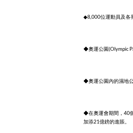
8,000
◆
位運動員及各
(Olympic P
◆奧運公園
◆奧運公園內的濕地
40
◆在奧運會期間，
21
加添
億鎊的進賬。