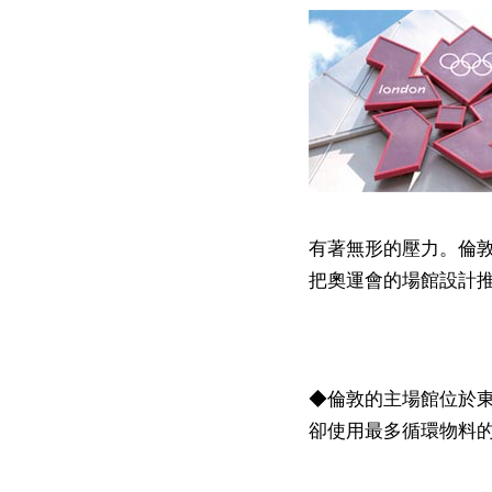
有著無形的壓力。倫
把奧運會的場館設計
◆倫敦的主場館位於
卻使用最多循環物料