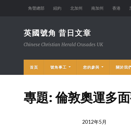
角聲總部
紐約
北加州
南加州
香港
英國號角 昔日文章
Chinese Christian Herald Crusades UK
首頁
號角事工
您的參與
關於我
專題: 倫敦奧運多
2012年5月