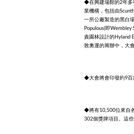
2
◆在興建場館的
年多
Scunt
業機構，包括由
一所公廠製造的黑白
Populous(
Wembley 
即
Hyland E
責園林設計的
敦奧運的籌辦中，大
9
◆大會將會印發約
百
10,500
◆將有
位來自
302
個獎牌項目。這些