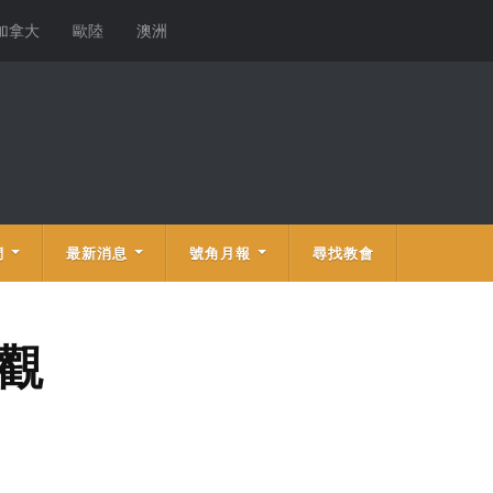
加拿大
歐陸
澳洲
們
最新消息
號角月報
尋找教會
面觀