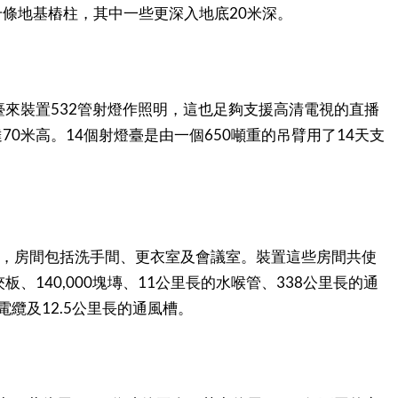
20
千條地基樁柱，其中一些更深入地底
米深。
532
臺來裝置
管射燈作照明，這也足夠支援高清電視的直播
70
14
650
14
達
米高。
個射燈臺是由一個
噸重的吊臂用了
天支
，房間包括洗手間、更衣室及會議室。裝置這些房間共使
140,000
11
338
夾板、
塊塼、
公里長的水喉管、
公里長的通
12.5
電纜及
公里長的通風槽。