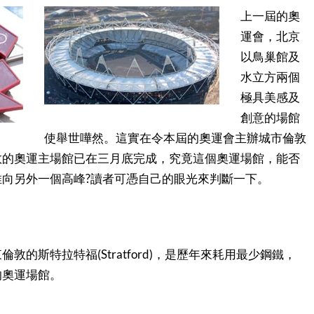
上一屆的奧
運會，北京
以鳥巢館及
水立方兩個
極具美感及
創意的場館
使舉世嘩然。這實在令本屆的奧運會主辦城市倫敦
敦的奧運主場館已在三月底完成，究竟這個奧運場館，能否
?
推向另外一個高峰
讀者可憑自己的眼光來判斷一下。
(Stratford)
東倫敦的斯特拉特福
，是歷年來耗用最少鋼鐵，
的奧運場館。