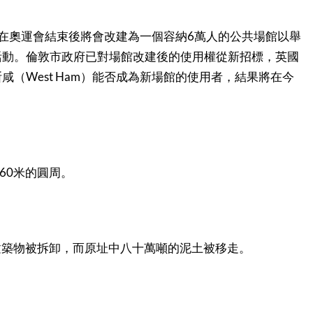
6
在奧運會結束後將會改建為一個容納
萬人的公共場館以舉
活動。倫敦市政府已對場館改建後的使用權從新招標，英國
West Ham
斯咸（
）能否成為新場館的使用者，結果將在今
60
米的圓周。
建築物被拆卸，而原址中八十萬噸的泥土被移走。