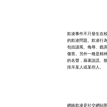
欺凌事件不只發生在
的欺凌問題。欺凌行
包括謾罵、侮辱、戲
傷害。另外一種是精
的名聲，藉著說謊、
排斥某人或某些人。
網絡欺凌是社交網站