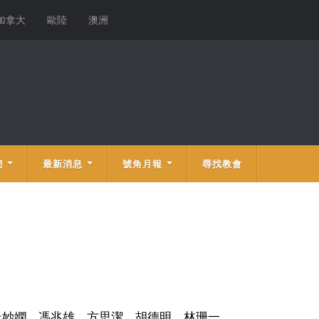
加拿大
歐陸
澳洲
們
最新消息
號角月報
尋找教會
杜妙嫻、馮兆雄、方思潔、胡德明、林珊一