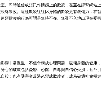
天室、即時通信或短訊作情感上的欺凌，甚至在評擊網站上
盡凌辱果效。這種欺凌往往比身體的欺凌更有殺傷力，在智
，這類欺凌的行為可謂是無時不在、無孔不入地出現在受害
的影響非常嚴重，不但會構成心理問題、破壞身體的健康，
。身心的破壞包括憂鬱、恐懼、自尊與自信心受損，甚至引
或自殺；也有受害者反過來變成欺凌者，成為破壞社會穩定