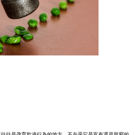
庭往往是孕育欺凌行為的地方，不在乎它是富有還是貧窮的