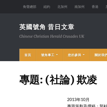
角聲總部
紐約
北加州
南加州
香港
英國號角 昔日文章
Chinese Christian Herald Crusades UK
首頁
號角事工
您的參與
關於我
專題: (社論) 欺凌
2013年10月
專題策劃及撰稿：郭