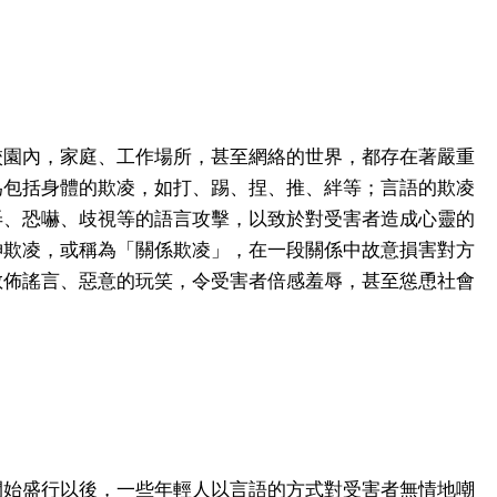
校園內，家庭、工作場所，甚至網絡的世界，都存在著嚴重
為包括身體的欺凌，如打、踢、捏、推、絆等；言語的欺凌
弄、恐嚇、歧視等的語言攻擊，以致於對受害者造成心靈的
神欺凌，或稱為「關係欺凌」，在一段關係中故意損害對方
散佈謠言、惡意的玩笑，令受害者倍感羞辱，甚至慫恿社會
開始盛行以後，一些年輕人以言語的方式對受害者無情地嘲