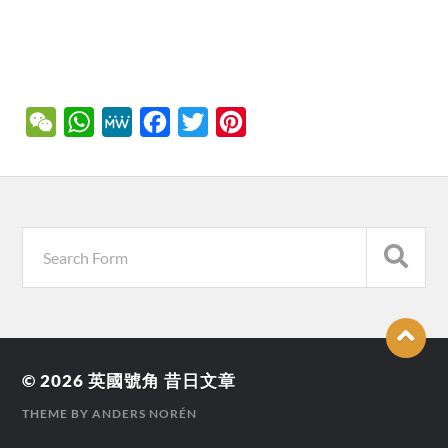
WeChat
WhatsApp
MeWe
Facebook
Twitter
Pinterest
© 2026
英國號角 昔日文章
THEME BY
ANDERS NORÉN