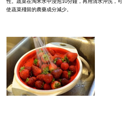
性。蔬菜在淘米水中浸泡10分鐘，再用清水沖洗，可
使蔬菜殘留的農藥成分減少。