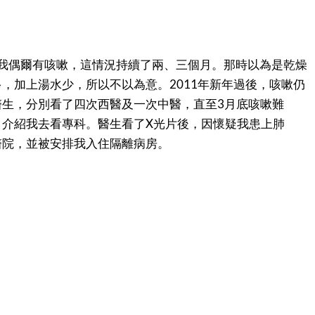
始，我偶爾有咳嗽，這情況持續了兩、三個月。那時以為是乾燥
，加上湯水少，所以不以為意。2011年新年過後，咳嗽仍
醫生，分別看了四次西醫及一次中醫，直至3月底咳嗽難
，介紹我去看專科。醫生看了X光片後，因懷疑我患上肺
醫院，並被安排我入住隔離病房。