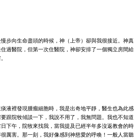
慢慢步向生命盡頭的時候，神（上帝）卻與我很接近。神真
未住過醫院，但第一次住醫院，神卻安排了一個獨立房間給
省。
在痰液裡發現腫瘤細胞時，我是出奇地平靜，醫生也為此感
需要跟院牧傾談一下，我說不用了，我無問題。我也不知道
當日下午，院牧來找我，當我提及已經半年多沒返教會的時
得很厲害。那一刻，我好像感到神慈愛的呼喚！一般人當聽