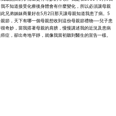
。我不知道接受化療後身體會有什麼變化，所以必須讓母親
此兄弟姊妹商量好在5月2日那天讓母親知道我患了病。5
親節，天下有哪一個母親想收到這份母親節禮物──兒子患
作很奇妙，當我搭著母親的肩膀，慢慢講述我的近況及患病
患癌症，卻出奇地平靜，就像我當初聽到醫生的宣告一樣。