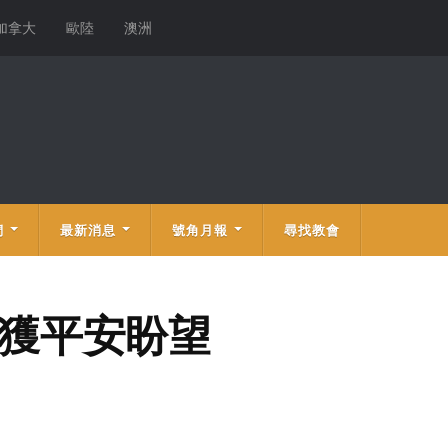
加拿大
歐陸
澳洲
們
最新消息
號角月報
尋找教會
中獲平安盼望