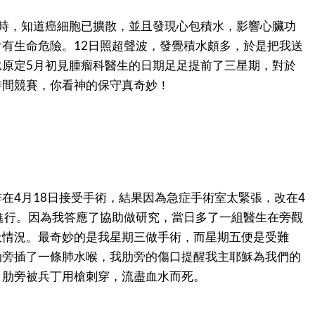
描時，知道癌細胞已擴散，並且發現心包積水，影響心臟功
有生命危險。12日照超聲波，發覺積水頗多，於是把我送
比原定5月初見腫瘤科醫生的日期足足提前了三星期，對於
時間競賽，你看神的保守真奇妙！
在4月18日接受手術，結果因為急症手術室太緊張，改在4
進行。因為我答應了協助做研究，當日多了一組醫生在旁觀
吸情況。最奇妙的是我星期三做手術，而星期五便是受難
肋旁插了一條肺水喉，我肋旁的傷口提醒我主耶穌為我們的
，肋旁被兵丁用槍刺穿，流盡血水而死。