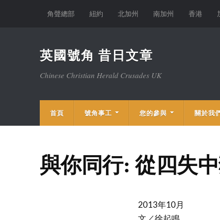
角聲總部
紐約
北加州
南加州
香港
英國號角 昔日文章
Chinese Christian Herald Crusades UK
首頁
號角事工
您的參與
關於我
與你同行: 從四失
2013年10月
文／徐起鳴