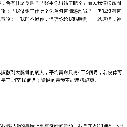
時，會有什麼反應？「醫生你出錯了吧？」而以我這樣頑固
爭論：「我做錯了什麼？你為何這樣懲罰我？」但我沒有這
上帝說：「我鬥不過你，但請你給我點時間。」就這樣，神
擴散到大腿骨的病人，平均壽命只有4至6個月，若僥倖可
長至14至16個月；遺憾的是我不能用標靶藥。
我最記掛的事情上更有奇妙的帶領。我是在2011年5月5日