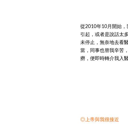
從2010年10月開
引起，或者是說話太多
未停止，無奈地去看
當，同事也替我辛苦
癆，便即時轉介我入
◎上帝與我很接近