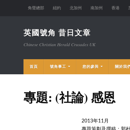
角聲總部
紐約
北加州
南加州
香港
英國號角 昔日文章
Chinese Christian Herald Crusades UK
首頁
號角事工
您的參與
關於我
專題: (社論) 感恩
2013年11月
專題策劃及撰稿：郭