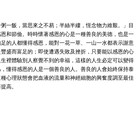
一粥一飯，當思來之不易；半絲半縷，恆念物力維艱。」目
感恩和節儉。時時懷著感恩的心是一種善良的美德，也是一
知足的人都懂得感恩，能對一花一草、一山一水都表示謝意
是豐盛而富足的；即使遭遇失敗及挫折，只要能以感恩的心
人生裡體驗別人察覺不到的幸福，這樣的人生必定可以變得
為，懂得感恩的人是一個善良的人。善良的人會始終保持泰
這種心理狀態會把血液的流量和神經細胞的興奮度調至最佳
而提高。