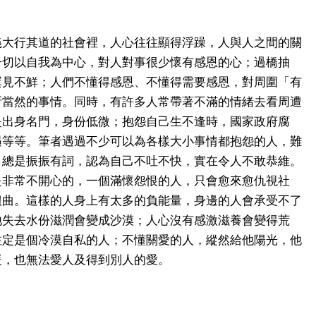
義大行其道的社會裡，人心往往顯得浮躁，人與人之間的關
一切以自我為中心，對人對事很少懷有感恩的心；過橋抽
屢見不鮮；人們不懂得感恩、不懂得需要感恩，對周圍「有
所當然的事情。同時，有許多人常帶著不滿的情緒去看周遭
是出身名門，身份低微；抱怨自己生不逢時，國家政府腐
遇等等。筆者遇過不少可以為各樣大小事情都抱怨的人，難
，總是振振有詞，認為自己不吐不快，實在令人不敢恭維。
是非常不開心的，一個滿懷怨恨的人，只會愈來愈仇視社
扭曲。這樣的人身上有太多的負能量，身邊的人會承受不了
地失去水份滋潤會變成沙漠；人心沒有感激滋養會變得荒
注定是個冷漠自私的人；不懂關愛的人，縱然給他陽光，他
暖，也無法愛人及得到別人的愛。