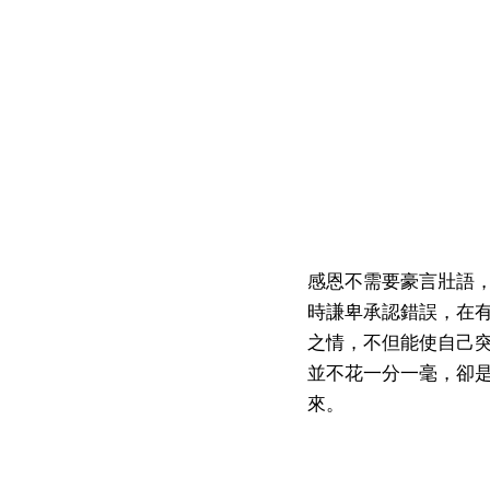
感恩不需要豪言壯語
時謙卑承認錯誤，在
之情，不但能使自己
並不花一分一毫，卻
來。