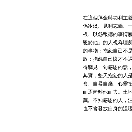
在這個拜金與功利主
係冷淡、見利忘義、
板、以怨報德的事情
恩於他」的人視為理
的事物：抱怨自己不
敗；抱怨自己懷才不
得聽見一句感恩的話
其實，整天抱怨的人
會、自暴自棄、心靈
而逐漸離他而去。土
蕪。不知感恩的人，
也不會發放自身的溫