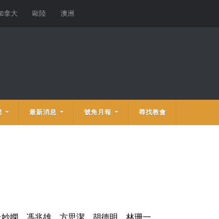
加拿大
歐陸
澳洲
們
最新消息
號角月報
尋找教會
杜妙嫻、馮兆雄、方思潔、胡德明、林珊一