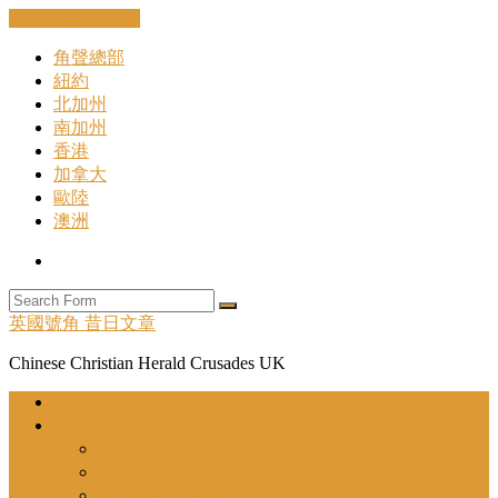
Skip to the content
角聲總部
紐約
北加州
南加州
香港
加拿大
歐陸
澳洲
Search
Search
英國號角 昔日文章
Chinese Christian Herald Crusades UK
首頁
號角事工
號角月報
聖地旅遊
近期舉辦之活動