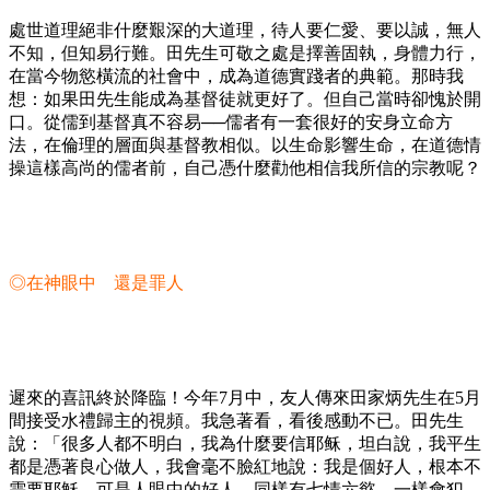
處世道理絕非什麼艱深的大道理，待人要仁愛、要以誠，無人
不知，但知易行難。田先生可敬之處是擇善固執，身體力行，
在當今物慾橫流的社會中，成為道德實踐者的典範。那時我
想：如果田先生能成為基督徒就更好了。但自己當時卻愧於開
口。從儒到基督真不容易──儒者有一套很好的安身立命方
法，在倫理的層面與基督教相似。以生命影響生命，在道德情
操這樣高尚的儒者前，自己憑什麼勸他相信我所信的宗教呢？
◎在神眼中 還是罪人
遲來的喜訊終於降臨！今年7月中，友人傳來田家炳先生在5月
間接受水禮歸主的視頻。我急著看，看後感動不已。田先生
說：「很多人都不明白，我為什麼要信耶稣，坦白說，我平生
都是憑著良心做人，我會毫不臉紅地說：我是個好人，根本不
需要耶穌。可是人眼中的好人，同樣有七情六慾，一樣會犯