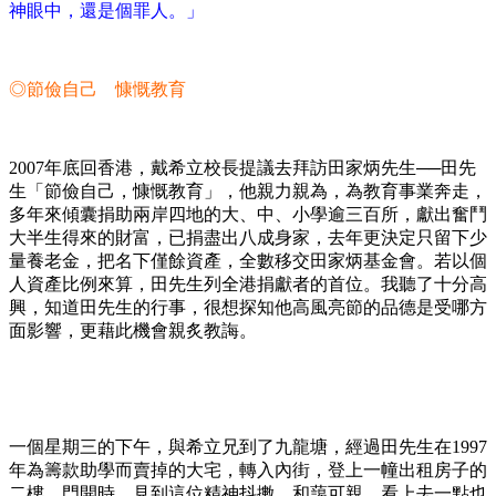
神眼中，還是個罪人。」
◎節儉自己 慷慨教育
2007年底回香港，戴希立校長提議去拜訪田家炳先生──田先
生「節儉自己，慷慨教育」，他親力親為，為教育事業奔走，
多年來傾囊捐助兩岸四地的大、中、小學逾三百所，獻出奮鬥
大半生得來的財富，已捐盡出八成身家，去年更決定只留下少
量養老金，把名下僅餘資產，全數移交田家炳基金會。若以個
人資產比例來算，田先生列全港捐獻者的首位。我聽了十分高
興，知道田先生的行事，很想探知他高風亮節的品德是受哪方
面影響，更藉此機會親炙教誨。
一個星期三的下午，與希立兄到了九龍塘，經過田先生在1997
年為籌款助學而賣掉的大宅，轉入內街，登上一幢出租房子的
二樓。門開時，見到這位精神抖擻、和藹可親，看上去一點也