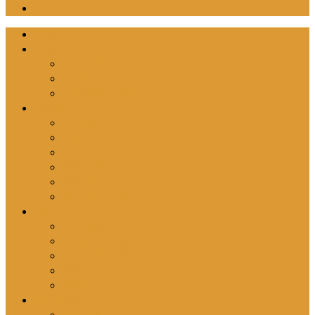
尋找教會
首頁
號角事工
號角月報
聖地旅遊
近期舉辦之活動
您的參與
成為協工
奉獻
投稿
邀請分享號角異象
刊登廣告
請為我們代禱
關於我們
主席感言
介紹基督教角聲佈道團
介紹英國號角
信仰原則
聯絡我們
最新消息
最新動向