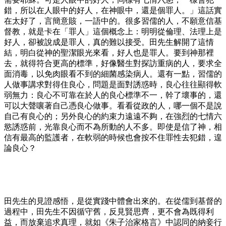
錯，所以在人眼中的好人，在神眼中，還是個罪人。」這話實
在太好了，言簡意賅，一語中的。很多習儒的人，不願意信基
督教，就是卡在「罪人」這個概念上：明明從倫理、法理上是
好人，卻被說成是罪人，真的難以接受。田先生解開了這情
結，明白從神的聖潔眼光來看，好人也是罪人。要到神那裡
去，就得符合更高的標準，好像醫生對探訪重病的人，要求全
面消毒，以免肉眼看不到的細菌感染病人。還有一點，習儒的
人做事講求對得住良心，問題是面對誘惑時，良心往往顯得軟
弱無力：良心不可靠在於人的良心標準不一，幹了壞事的，還
可以大聲嚷著自己憑良心做事。看看從政的人，哪一個不是說
自己有良心的；另外良心的約束力遠遠不夠，在強烈的七情六
慾誘惑前，光靠良心而不為所動的人不多。即使是信了神，相
信有最高的監護者，在軟弱的時候也會按不住罪性去犯錯，遑
論良心？
田先生的見證感悟，是從實踐中體會出來的。在從儒到基督的
過程中，田先生不因循守舊，反見賢思齊，更不會為既得利
益，而放棄追求真理，就如《朱子治家格言》中認同的納妾行