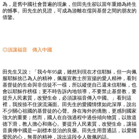
為，是舊中國社會普遍的現象，但田先生卻以當年重婚為終生
的憾事。田先生的見證，可成為游離在儒與基督之間的朋友的
借鑒。
◎須讓福音 傳入中國
田先生又說：「我今年95歲，雖然到現在才信耶穌，但一向佩
服耶穌捨己為人的精神，佩服宣教士所宣揚的愛人精神，看到
基督徒的生命與非信徒不一樣，所以縱使自己還未信耶稣，也
會以耶穌作榜樣；更不時告訴內地領導，不要禁止基督教，要
提升人民素質，改變生命，必須讓福音傳入中國。」看到這
裡，我按捺不住淚流滿面。田先生的愛國情懷如此深厚，說出
不少關心祖國的基督徒的心聲。身在海外的僑胞，更感到國家
強大的重要；然而，國人在自強過程中過份傾向物質，以致道
德下滑，教人擔心和痛心。要提升人民素質，改變生命，讓福
音廣傳中國是一副標本並治的良藥。田先生用普通話，以愛國
愛民的心，無畏的精神，說出這段令人敬佩的話。