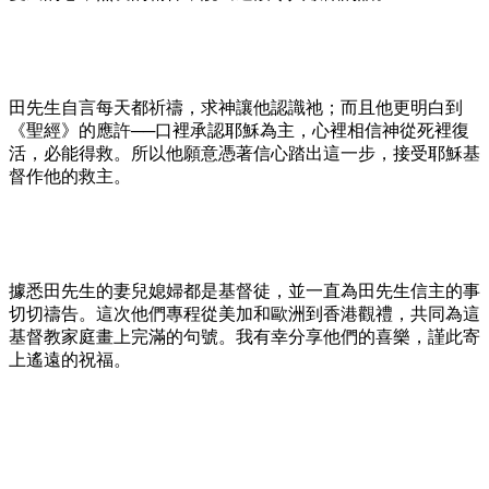
田先生自言每天都祈禱，求神讓他認識祂；而且他更明白到
《聖經》的應許──口裡承認耶穌為主，心裡相信神從死裡復
活，必能得救。所以他願意憑著信心踏出這一步，接受耶穌基
督作他的救主。
據悉田先生的妻兒媳婦都是基督徒，並一直為田先生信主的事
切切禱告。這次他們專程從美加和歐洲到香港觀禮，共同為這
基督教家庭畫上完滿的句號。我有幸分享他們的喜樂，謹此寄
上遙遠的祝福。