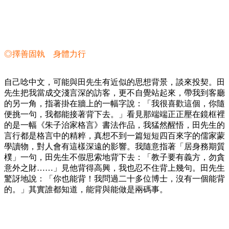
◎擇善固執 身體力行
自己唸中文，可能與田先生有近似的思想背景，談來投契。田
先生把我當成交淺言深的訪客，更不自覺站起來，帶我到客廳
的另一角，指著掛在牆上的一幅字說：「我很喜歡這個，你隨
便挑一句，我都能接著背下去。」看見那端端正正壓在鏡框裡
的是一幅《朱子治家格言》書法作品，我猛然醒悟，田先生的
言行都是格言中的精粹，真想不到一篇短短四百來字的儒家蒙
學讀物，對人會有這樣深遠的影響。我隨意指著「居身務期質
樸」一句，田先生不假思索地背下去：「教子要有義方，勿貪
意外之財……」見他背得高興，我也忍不住背上幾句。田先生
驚訝地說：「你也能背！我問過二十多位博士，沒有一個能背
的。」其實誰都知道，能背與能做是兩碼事。