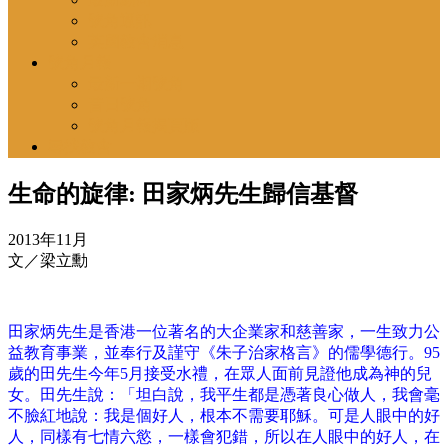
號角通訊
英國教會消息
號角月報
最新一期號角
昔日號角
號角月報揭頁版
尋找教會
生命的旋律: 田家炳先生歸信基督
2013年11月
文／梁立勳
田家炳先生是香港一位著名的大企業家和慈善家，一生致力公
益教育事業，並奉行及謹守《朱子治家格言》的儒學德行。95
歲的田先生今年5月接受水禮，在眾人面前見證他成為神的兒
女。田先生說：「坦白說，我平生都是憑著良心做人，我會毫
不臉紅地說：我是個好人，根本不需要耶穌。可是人眼中的好
人，同樣有七情六慾，一樣會犯錯，所以在人眼中的好人，在