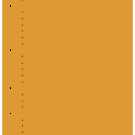
您的參與
成為協工
奉獻
投稿
邀請分享號角異象
刊登廣告
請為我們代禱
關於我們
主席感言
介紹基督教角聲佈道團
介紹英國號角
信仰原則
聯絡我們
最新消息
最新動向
號角通訊
英國教會消息
號角月報
最新一期號角
昔日號角
號角月報揭頁版