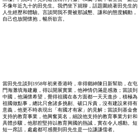
不像年近九十的田先生。我們坐下就聊，話題圍繞著田先生的
人生經歷和體驗。言談間我不覺被那誠懇、謙和的態度觸動，
自己也放開懷抱，暢所欲言。
當田先生談到1958年初來香港時，幸得鄉紳陳日新幫助，在屯
門海灘填海建廠，得以開展實業，他神情仍滿是感激；當談到
中國，他滿懷希望，覺得祖國在各方面都一天天進步，積極為
祖國做點事，總比只會諸多挑剔、破口斥責，沒有建設來得有
意義，他更不時表現出「有國才有家」的見解；當談到基金會
支持的教育事業，他興奮莫名，細說他支持的教育事業方針和
具體步驟，他那腔堅持以教育興國的熱誠，實在令人感動。短
短一席話，處處都可感覺到田先生是一位謙謙儒者。