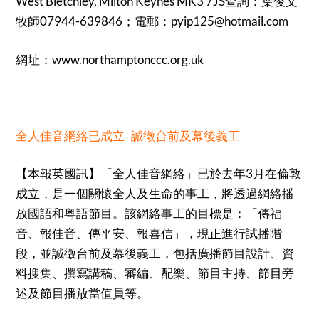
West Bletchley, Milton Keynes MK3 7JS查詢：葉俊文
牧師07944-639846；電郵：pyip125@hotmail.com
網址：www.northamptonccc.org.uk
全人佳音網絡已成立 誠徵台前及幕後義工
【本報英國訊】「全人佳音網絡」已於去年3月在倫敦
成立，是一個關懷全人及生命的事工，將透過網絡播
放國語和粤語節目。該網絡事工的目標是：「傳福
音、報佳音、傳平安、報喜信」，現正進行試播階
段，並誠徵台前及幕後義工，包括廣播節目設計、資
料搜集、撰寫講稿、審編、配樂、節目主持、節目旁
述及節目播放當值員等。