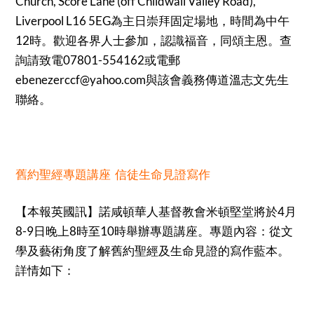
Church, Score Lane (off Childwall Valley Road),
Liverpool L16 5EG為主日崇拜固定場地，時間為中午
12時。歡迎各界人士參加，認識福音，同頌主恩。查
詢請致電07801-554162或電郵
ebenezerccf@yahoo.com與該會義務傳道溫志文先生
聯絡。
舊約聖經專題講座 信徒生命見證寫作
【本報英國訊】諾咸頓華人基督教會米頓堅堂將於4月
8-9日晚上8時至10時舉辦專題講座。專題內容：從文
學及藝術角度了解舊約聖經及生命見證的寫作藍本。
詳情如下：