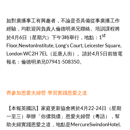
如對廣播事工有興趣者，不論是否具備從事廣播工作
經驗，均歡迎與負責人倫德明弟兄聯絡。培訓課程將
st
於4月6日（星期六）下午3時舉行，地點：1
Floor,NewtonInstitute, Long’s Court, Leicester Square,
London WC2H 7EL（近唐人街）。請於4月5日前致電
報名：倫德明弟兄07941-508350。
齊參加恩愛夫婦營 學習實踐恩愛之道
【本報英國訊】家庭更新協會將於4月22-24日（星期
一至三）舉辦「你儂我儂」恩愛夫婦營（粵語），幫
助夫婦實踐恩愛之道，地點是MercureSwindonHotel,