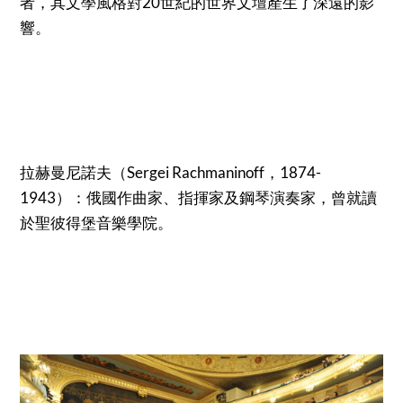
者，其文學風格對20世紀的世界文壇產生了深遠的影
響。
拉赫曼尼諾夫（Sergei Rachmaninoff，1874-
1943）：俄國作曲家、指揮家及鋼琴演奏家，曾就讀
於聖彼得堡音樂學院。