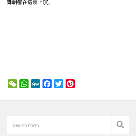
舞劇都在這裏上演。
WeChat
WhatsApp
MeWe
Facebook
Twitter
Pinterest