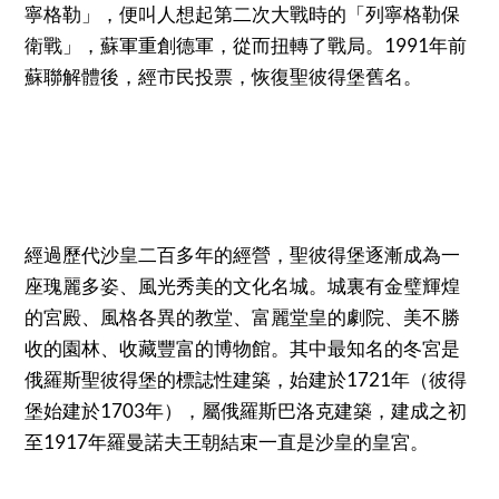
寧格勒」，便叫人想起第二次大戰時的「列寧格勒保
衛戰」，蘇軍重創德軍，從而扭轉了戰局。1991年前
蘇聯解體後，經市民投票，恢復聖彼得堡舊名。
經過歷代沙皇二百多年的經營，聖彼得堡逐漸成為一
座瑰麗多姿、風光秀美的文化名城。城裏有金璧輝煌
的宮殿、風格各異的教堂、富麗堂皇的劇院、美不勝
收的園林、收藏豐富的博物館。其中最知名的冬宮是
俄羅斯聖彼得堡的標誌性建築，始建於1721年（彼得
堡始建於1703年），屬俄羅斯巴洛克建築，建成之初
至1917年羅曼諾夫王朝結束一直是沙皇的皇宮。