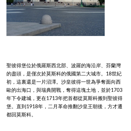
聖彼得堡位於俄羅斯西北部、波羅的海沿岸、芬蘭灣
的盡頭，是僅次於莫斯科的俄國第二大城市。18世紀
初，這裏還是一片沼澤。沙皇彼得一世為爭奪面向西
歐的出海口，與瑞典開戰，奪得這塊土地，並於1703
年下令建城，更在1713年把首都從莫斯科搬到聖彼得
堡。直到1918年，二月革命推翻沙皇王朝後，方才遷
都回莫斯科。