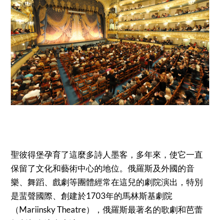
聖彼得堡孕育了這麼多詩人墨客，多年來，使它一直
保留了文化和藝術中心的地位。俄羅斯及外國的音
樂、舞蹈、戲劇等團體經常在這兒的劇院演出，特別
是蜚聲國際、創建於1703年的馬林斯基劇院
（Mariinsky Theatre），俄羅斯最著名的歌劇和芭蕾