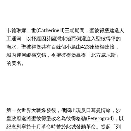
卡德琳娜二世(Catherine II)王朝期間，聖彼得堡建造人
工運河，以抒緩因芬蘭灣水淺而倒灌進入聖彼得堡的
海水。聖彼得堡共有百餘個小島由423座橋樑連接，
城內運河縱橫交錯，令聖彼得堡贏得「北方威尼斯」
的美名。
第一次世界大戰爆發後，俄國出現反日耳曼情緒，沙
皇政府遂將聖彼得堡改名為彼得格勒(Peterograd)，以
紀念列寧於十月革命時曾於此城發動革命。提起「列