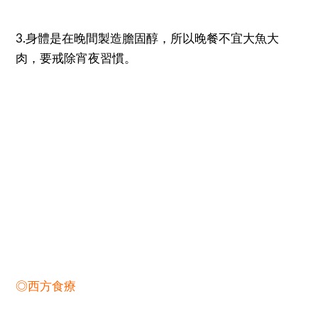
3.身體是在晚間製造膽固醇，所以晚餐不宜大魚大
肉，要戒除宵夜習慣。
◎西方食療