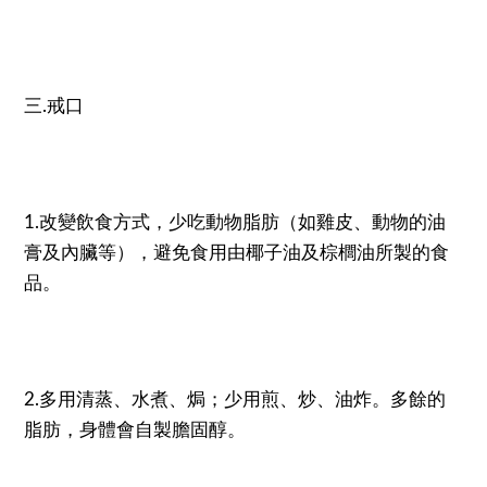
三.戒口
1.改變飲食方式，少吃動物脂肪（如雞皮、動物的油
膏及內臟等），避免食用由椰子油及棕櫚油所製的食
品。
2.多用清蒸、水煮、焗；少用煎、炒、油炸。多餘的
脂肪，身體會自製膽固醇。