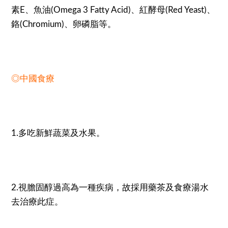
素E、魚油(Omega 3 Fatty Acid)、紅酵母(Red Yeast)、
鉻(Chromium)、卵磷脂等。
◎中國食療
1.多吃新鮮蔬菜及水果。
2.視膽固醇過高為一種疾病，故採用藥茶及食療湯水
去治療此症。