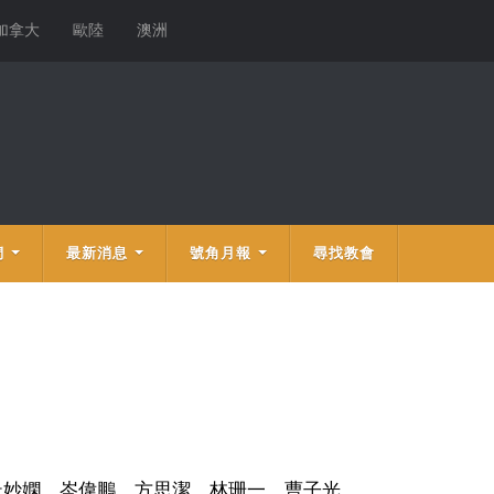
加拿大
歐陸
澳洲
們
最新消息
號角月報
尋找教會
杜妙嫻、岑偉鵬、方思潔、林珊一、曹子光