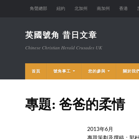
角聲總部
紐約
北加州
南加州
香港
英國號角 昔日文章
Chinese Christian Herald Crusades UK
首頁
號角事工
您的參與
關於我
專題: 爸爸的柔情
2013年6月
專題策劃及撰稿：郭