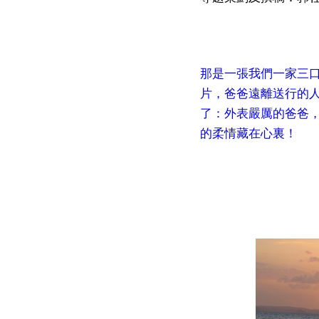
那是一張我們一家三
片，爸爸遠離送行的
了：外表嚴厲的爸爸
的柔情藏在心裏！