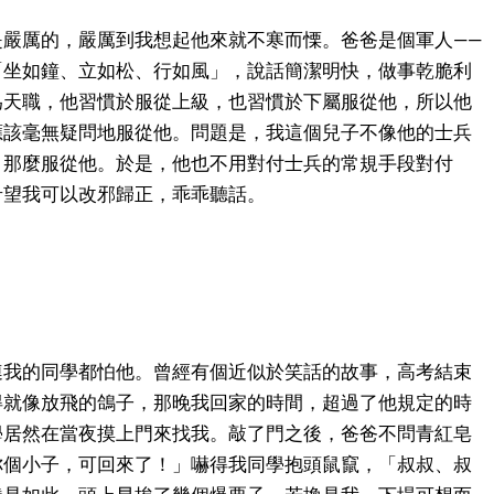
是嚴厲的，嚴厲到我想起他來就不寒而慄。爸爸是個軍人――
「坐如鐘、立如松、行如風」，說話簡潔明快，做事乾脆利
為天職，他習慣於服從上級，也習慣於下屬服從他，所以他
應該毫無疑問地服從他。問題是，我這個兒子不像他的士兵
，那麼服從他。於是，他也不用對付士兵的常規手段對付
希望我可以改邪歸正，乖乖聽話。
連我的同學都怕他。曾經有個近似於笑話的故事，高考結束
得就像放飛的鴿子，那晚我回家的時間，超過了他規定的時
學居然在當夜摸上門來找我。敲了門之後，爸爸不問青紅皂
你個小子，可回來了！」嚇得我同學抱頭鼠竄，「叔叔、叔