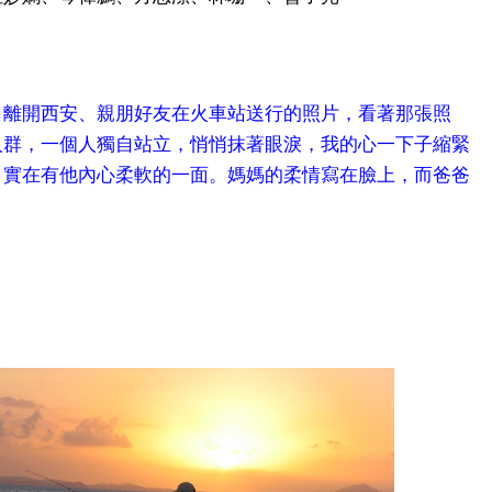
口離開西安、親朋好友在火車站送行的照片，看著那張照
人群，一個人獨自站立，悄悄抹著眼淚，我的心一下子縮緊
，實在有他內心柔軟的一面。媽媽的柔情寫在臉上，而爸爸