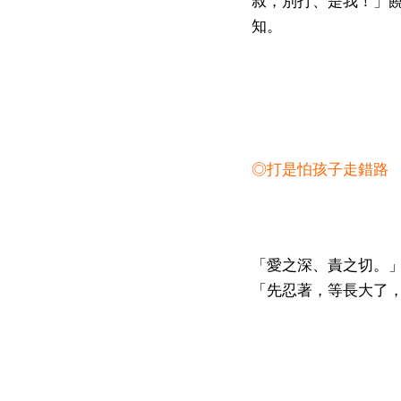
叔，別打、是我！」
知。
◎打是怕孩子走錯路
「愛之深、責之切。
「先忍著，等長大了