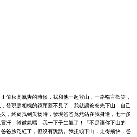
。正值秋高氣爽的時候，我和他一起登山，一路暢言歡笑，
上，發現照相機的鏡頭蓋不見了，我就讓爸爸先下山，自己
很久，終於找到失物時，發現爸爸竟然站在我身邊，七十多
上冒汗，微微氣喘，我一下子生氣了！「不是讓你下山的
」爸爸臉泛紅了，但沒有說話。我扭頭下山，走得飛快，爸