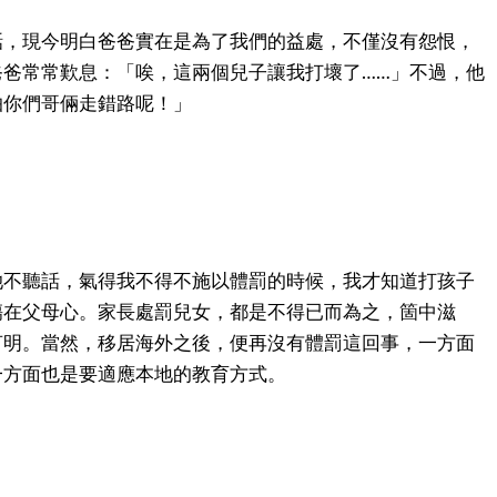
話，現今明白爸爸實在是為了我們的益處，不僅沒有怨恨，
爸爸常常歎息：「唉，這兩個兒子讓我打壞了……」不過，他
怕你們哥倆走錯路呢！」
她不聽話，氣得我不得不施以體罰的時候，我才知道打孩子
傷在父母心。家長處罰兒女，都是不得已而為之，箇中滋
言明。當然，移居海外之後，便再沒有體罰這回事，一方面
一方面也是要適應本地的教育方式。