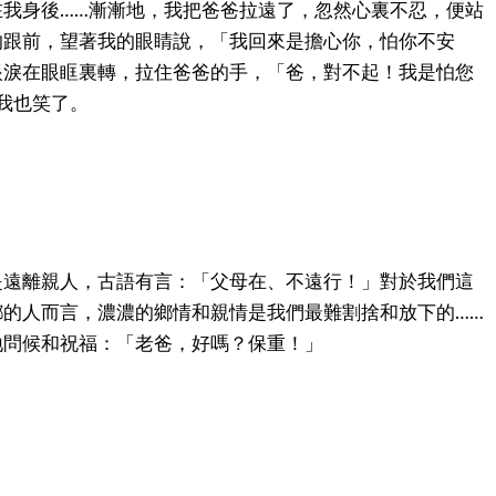
在我身後……漸漸地，我把爸爸拉遠了，忽然心裏不忍，便站
的跟前，望著我的眼睛說，「我回來是擔心你，怕你不安
眼淚在眼眶裏轉，拉住爸爸的手，「爸，對不起！我是怕您
我也笑了。
是遠離親人，古語有言：「父母在、不遠行！」對於我們這
鄉的人而言，濃濃的鄉情和親情是我們最難割捨和放下的……
地問候和祝福：「老爸，好嗎？保重！」