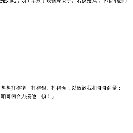
饒是如此，頭上早挨了幾個爆栗子。若換是我，下場可想而
」爸爸打得準、打得狠、打得頻，以致於我和哥哥商量：
，咱哥倆合力揍他一頓！」