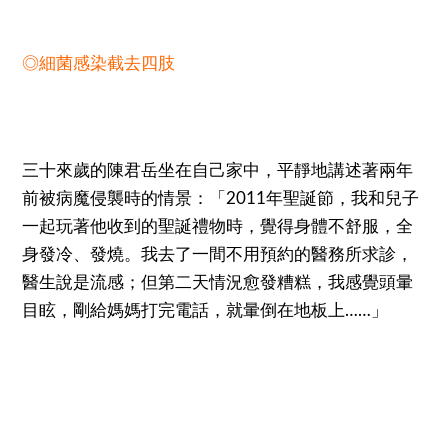
◎細菌感染截去四肢
三十來歲的陳君岳坐在自己家中，平靜地講述著兩年
前被病魔侵襲時的情景：「2011年聖誕節，我和兒子
一起玩著他收到的聖誕禮物時，覺得身體不舒服，全
身發冷、發燒。我去了一間不用預約的醫務所求診，
醫生說是流感；但第二天情況愈發糟糕，我感覺頭暈
目眩，剛給媽媽打完電話，就暈倒在地板上……」