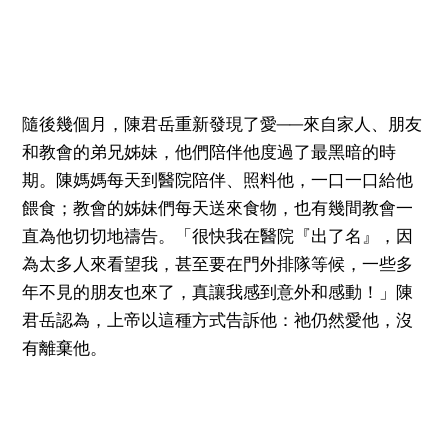
隨後幾個月，陳君岳重新發現了愛──來自家人、朋友
和教會的弟兄姊妹，他們陪伴他度過了最黑暗的時
期。陳媽媽每天到醫院陪伴、照料他，一口一口給他
餵食；教會的姊妹們每天送來食物，也有幾間教會一
直為他切切地禱告。「很快我在醫院『出了名』，因
為太多人來看望我，甚至要在門外排隊等候，一些多
年不見的朋友也來了，真讓我感到意外和感動！」陳
君岳認為，上帝以這種方式告訴他：祂仍然愛他，沒
有離棄他。