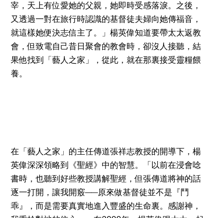
宰，天上有位愛她的父親，她即時受感落淚。之後，
又透過一對在旅行時認識的基督徒夫婦向她傳福音，
就這樣她便決志信主了。」楊英偉知道要帶太太返教
會，但致電自己昔日聚會的教會時，卻沒人接聽，結
果他找到「藝人之家」，從此，就在那裏接受靈糧餵
養。
在「藝人之家」的主任傳道張祥志教授的開導下，楊
英偉深深領略到《聖經》中的智慧。「以前在浸會唸
書時，也聽到好些教授講解聖經，但張傳道將神的話
逐一打開，讓我開竅──原來做基督徒並不是『鬥
乖』，而是需要真實地進入豐盛的生命裏。感謝神，