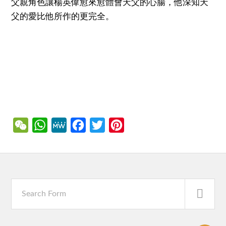
父親角色讓楊英偉愈來愈體會天父的心腸，他深知天
父的愛比他所作的更完全。
WeChat
WhatsApp
MeWe
Facebook
Twitter
Pinterest