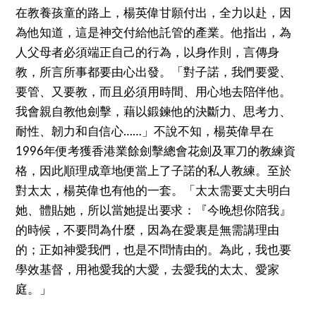
在教養孩童的路上，楊英偉甘願付出，全力以赴，因
為他知道，這是神交付給他託管的產業。他指出，為
人父母者必須端正自己的行為，以身作則，言傳身
教，所言所事都要由心出發。「對子諾，我們要愛、
要管、又要教，而且必須用時間、用心地去陪伴他。
我會親自教他劍擊，藉以鍛鍊他的決斷力、思考力、
耐性、韌力和自信心……」不說不知，楊英偉早在
1996年便考獲香港業餘劍擊總會花劍及軍刀的教練資
格，因此順理成章地便當上了子諾的私人教練。至於
對太太，楊英偉也有他的一套。「太太需要丈夫明白
她、體貼她，所以當她提出要求：『今晚想你陪我』
的時候，不要問為什麼，因為在愛裏是無需講理由
的；正如神愛我們，也是不問情由的。為此，我也要
學效基督，用祂愛我的大愛，去愛我的太太、愛家
庭。」