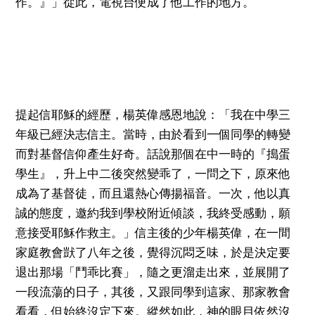
作。』」從此，電視台便成了他工作的地方。
提起信耶穌的經歷，楊英偉感恩地說：「我在中學三
年級已經決志信主。當時，由於看到一個同學的轉變
而對基督信仰產生好奇。話說那個在中一時的『搗蛋
學生』，升上中二後突然變乖了，一問之下，原來他
成為了基督徒，而且還熱心傳揚福音。一次，他以真
誠的態度，邀約我到學校附近傾談，我終受感動，願
意接受耶穌作救主。」信主後的少年楊英偉，在一間
家庭教會獃了八年之後，覺得沉悶乏味，於是決定要
退出那場「鬥乖比賽」，隨之更溜走出來，並展開了
一段流蕩的日子，其後，又跟同學到這家、那家教會
看看，但始終沒定下來。縱然如此，神的眼目依然沒