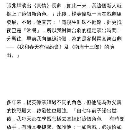
張兆輝演出《真情》長劇，如此一來，我這個新人就
擔上了這個新角色。」此後，楊英偉就一直在戲劇組
發展。不過，他直言：「電視生涯殊不輕鬆，捱更抵
夜已是『常餐』，所以我對舞台劇的穩定演出時間十
分嚮往。早前我向無線請假，為的是參與兩套舞台劇
──《我和春天有個約會》及《南海十三郎》的演
出。」
多年來，楊英偉演繹過不同的角色，但他認為做父親
的挑戰最大，啟發性也最強。「自七年前子諾出世
後，我每天都在學習怎樣去拿捏好這個角色──有時要
放手，有時又要抓緊、保護他；一如演戲，必須恰如