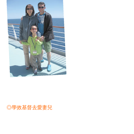
◎學效基督去愛妻兒