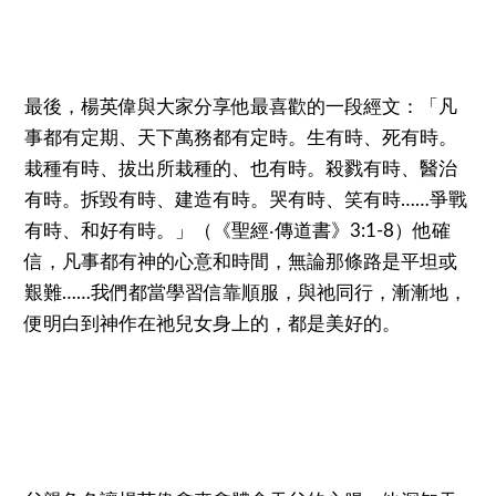
最後，楊英偉與大家分享他最喜歡的一段經文：「凡
事都有定期、天下萬務都有定時。生有時、死有時。
栽種有時、拔出所栽種的、也有時。殺戮有時、醫治
有時。拆毀有時、建造有時。哭有時、笑有時……爭戰
有時、和好有時。」（《聖經‧傳道書》3:1-8）他確
信，凡事都有神的心意和時間，無論那條路是平坦或
艱難……我們都當學習信靠順服，與祂同行，漸漸地，
便明白到神作在祂兒女身上的，都是美好的。