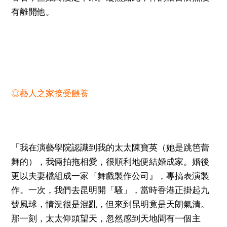
有離開他。
◎藝人之家接受餵養
「我在演藝學院認識到我的太太陳寶英（她是跳笆蕾
舞的），我倆拍拖相愛，很順利地便結婚成家。婚後
更以夫妻檔組成一家『舞戲製作公司』，專搞表演製
作。一次，我們去昆明開「騷」，當時香港正掛起九
號風球，情況很是混亂，但來到昆明竟是天朗氣清。
那一刻，太太仰頭望天，忽然感到天地間有一個主