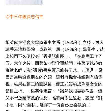
◎中三年級決志信主
楊英偉在浸會大學修畢中文系（1985年）之後，再入
讀香港演藝學院，成為第一屆（1988年）畢業生，踏
出校門不久便投身「香港話劇團」。「在劇團工作了
五、六年之後，因著某些變化而離開；接著便執起教
鞭當老師，沒想到教書生涯只維持了八、九個月，原
因是當時透過朋友的介紹，讓我有機會接觸到有線電
視，結果在第二輪面試後，便正式簽約成為婦女台的
節目主持。」楊英偉坦言：「雖然我很喜歡教書，但
又不想放棄演戲的理想。唯有向學生道歉，說聲『對
不起！阿Sir自私，選擇了一份自己更喜歡的工