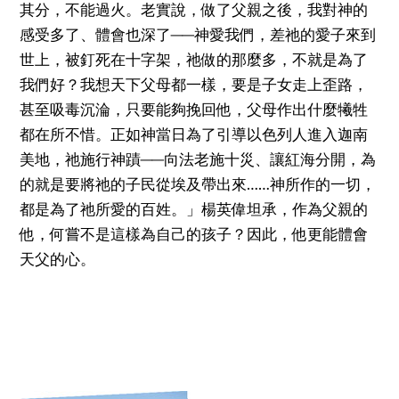
其分，不能過火。老實說，做了父親之後，我對神的
感受多了、體會也深了──神愛我們，差祂的愛子來到
世上，被釘死在十字架，祂做的那麼多，不就是為了
我們好？我想天下父母都一樣，要是子女走上歪路，
甚至吸毒沉淪，只要能夠挽回他，父母作出什麼犧牲
都在所不惜。正如神當日為了引導以色列人進入迦南
美地，祂施行神蹟──向法老施十災、讓紅海分開，為
的就是要將祂的子民從埃及帶出來……神所作的一切，
都是為了祂所愛的百姓。」楊英偉坦承，作為父親的
他，何嘗不是這樣為自己的孩子？因此，他更能體會
天父的心。