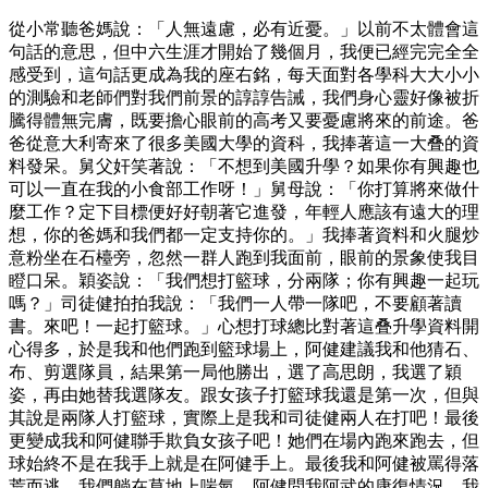
從小常聽爸媽說：「人無遠慮，必有近憂。」以前不太體會這
句話的意思，但中六生涯才開始了幾個月，我便已經完完全全
感受到，這句話更成為我的座右銘，每天面對各學科大大小小
的測驗和老師們對我們前景的諄諄告誡，我們身心靈好像被折
騰得體無完膚，既要擔心眼前的高考又要憂慮將來的前途。爸
爸從意大利寄來了很多美國大學的資科，我捧著這一大叠的資
料發呆。舅父奸笑著說：「不想到美國升學？如果你有興趣也
可以一直在我的小食部工作呀！」舅母說：「你打算將來做什
麼工作？定下目標便好好朝著它進發，年輕人應該有遠大的理
想，你的爸媽和我們都一定支持你的。」我捧著資料和火腿炒
意粉坐在石檯旁，忽然一群人跑到我面前，眼前的景象使我目
瞪口呆。穎姿說：「我們想打籃球，分兩隊；你有興趣一起玩
嗎？」司徒健拍拍我說：「我們一人帶一隊吧，不要顧著讀
書。來吧！一起打籃球。」心想打球總比對著這叠升學資料開
心得多，於是我和他們跑到籃球場上，阿健建議我和他猜石、
布、剪選隊員，結果第一局他勝出，選了高思朗，我選了穎
姿，再由她替我選隊友。跟女孩子打籃球我還是第一次，但與
其說是兩隊人打籃球，實際上是我和司徒健兩人在打吧！最後
更變成我和阿健聯手欺負女孩子吧！她們在場內跑來跑去，但
球始終不是在我手上就是在阿健手上。最後我和阿健被罵得落
荒而逃。我們躺在草地上喘氣，阿健問我阿武的康復情況，我