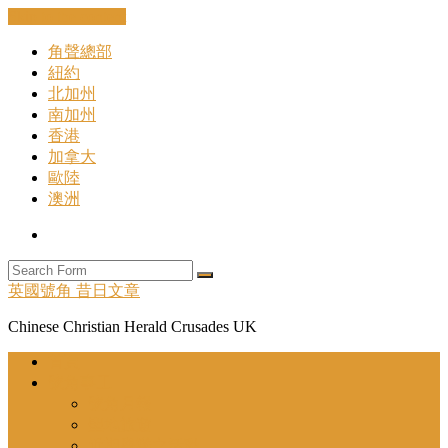
Skip to the content
角聲總部
紐約
北加州
南加州
香港
加拿大
歐陸
澳洲
Search
Search
英國號角 昔日文章
Chinese Christian Herald Crusades UK
首頁
號角事工
號角月報
聖地旅遊
近期舉辦之活動