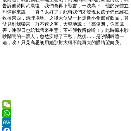
告訴他待阿武康復，我們會再下戰書，一決高下，他的身體立
即彈起來說：「真？太好了」此時我們才發現女孩子們已經在
收拾東西，清理場地。之後大伙兒一起走進小食部買飲品，舅
父見到我帶來一群不速之客，大聲地說：「高俊朗，你真厲
害，連假日也給我帶來生意，不枉我收留你啦！」此時原本吵
吵鬧鬧的一群人，忽然安靜了三秒，然後……是吵鬧叫喧一
遍，唉！只見高思朗用她那對大得不能再大的眼睛望向我。
WeChat
WhatsApp
MeWe