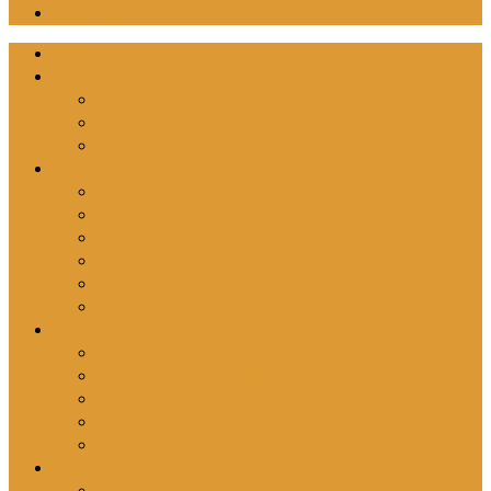
尋找教會
首頁
號角事工
號角月報
聖地旅遊
近期舉辦之活動
您的參與
成為協工
奉獻
投稿
邀請分享號角異象
刊登廣告
請為我們代禱
關於我們
主席感言
介紹基督教角聲佈道團
介紹英國號角
信仰原則
聯絡我們
最新消息
最新動向