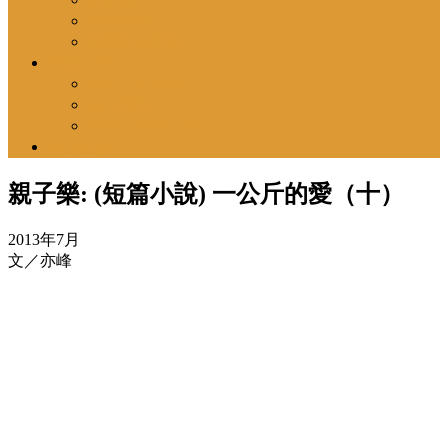
號角通訊
英國教會消息
號角月報
最新一期號角
昔日號角
號角月報揭頁版
尋找教會
親子樂: (短篇小說) 一公斤的愛（十）
2013年7月
文／亦峰