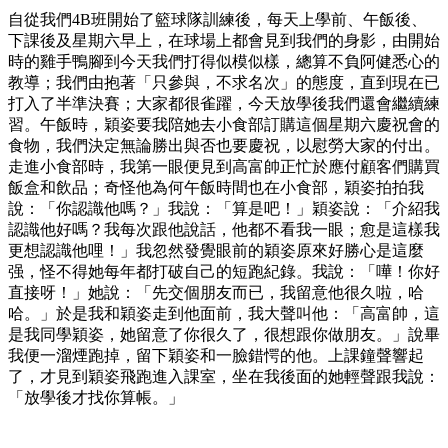
自從我們4B班開始了籃球隊訓練後，每天上學前、午飯後、
下課後及星期六早上，在球場上都會見到我們的身影，由開始
時的雞手鴨腳到今天我們打得似模似樣，總算不負阿健悉心的
教導；我們由抱著「只參與，不求名次」的態度，直到現在已
打入了半準決賽；大家都很雀躍，今天放學後我們還會繼續練
習。午飯時，穎姿要我陪她去小食部訂購這個星期六慶祝會的
食物，我們決定無論勝出與否也要慶祝，以慰勞大家的付出。
走進小食部時，我第一眼便見到高富帥正忙於應付顧客們購買
飯盒和飲品；奇怪他為何午飯時間也在小食部，穎姿拍拍我
說：「你認識他嗎？」我說：「算是吧！」穎姿說：「介紹我
認識他好嗎？我每次跟他說話，他都不看我一眼；愈是這樣我
更想認識他哩！」我忽然發覺眼前的穎姿原來好勝心是這麼
强，怪不得她每年都打破自己的短跑紀錄。我說：「嘩！你好
直接呀！」她說：「先交個朋友而已，我留意他很久啦，哈
哈。」於是我和穎姿走到他面前，我大聲叫他：「高富帥，這
是我同學穎姿，她留意了你很久了，很想跟你做朋友。」說畢
我便一溜煙跑掉，留下穎姿和一臉錯愕的他。上課鐘聲響起
了，才見到穎姿飛跑進入課室，坐在我後面的她輕聲跟我說：
「放學後才找你算帳。」