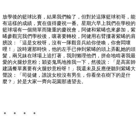
放學後的籃球比賽，結果我們輸了，但對於這隊籃球初哥，能
有這樣的成績，實在值得慶祝一番。星期六早上我們在學校的
籃球場有一個簡單而隆重的慶祝會，阿健和紫晞也來參加，紫
晞參觀完我們學校後，嚷著要轉校，阿健用右臂摟著紫晞的肩
膀說：「這是女校呀，沒有一隊觀音兵給你使喚，你會悶壞
哩！」說時遲那時快，他的左手已伸到紫晞的頭上弄亂她的頭
髮，兩兄妹在球場上追打著，我則懶理他們，拼命地啃著我最
愛的火腿炒意粉；穎姿鬼馬地推我一下，然後說：「是高富帥
建議餐單裏要有火腿炒意粉呀！」我還未及反應便聽到紫晞大
聲說：「司徒健，誰說女校沒有男生，你看坐在樹下的是什
麼？」於是大家一齊向花園那邊望去。
＊ ＊ ＊ ＊