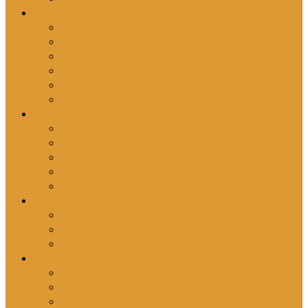
您的參與
成為協工
奉獻
投稿
邀請分享號角異象
刊登廣告
請為我們代禱
關於我們
主席感言
介紹基督教角聲佈道團
介紹英國號角
信仰原則
聯絡我們
最新消息
最新動向
號角通訊
英國教會消息
號角月報
最新一期號角
昔日號角
號角月報揭頁版