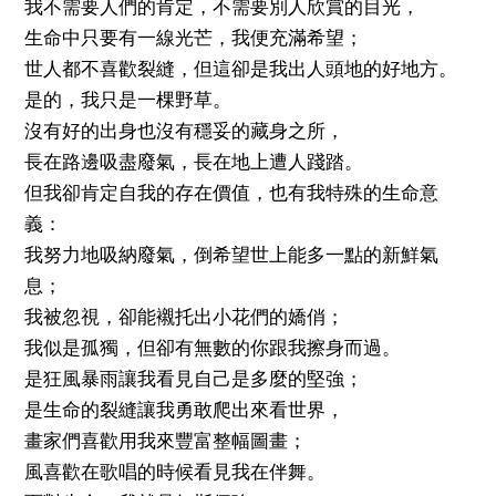
我不需要人們的肯定，不需要別人欣賞的目光，
生命中只要有一線光芒，我便充滿希望；
世人都不喜歡裂縫，但這卻是我出人頭地的好地方。
是的，我只是一棵野草。
沒有好的出身也沒有穩妥的藏身之所，
長在路邊吸盡廢氣，長在地上遭人踐踏。
但我卻肯定自我的存在價值，也有我特殊的生命意
義：
我努力地吸納廢氣，倒希望世上能多一點的新鮮氣
息；
我被忽視，卻能襯托出小花們的嬌俏；
我似是孤獨，但卻有無數的你跟我擦身而過。
是狂風暴雨讓我看見自己是多麼的堅強；
是生命的裂縫讓我勇敢爬出來看世界，
畫家們喜歡用我來豐富整幅圖畫；
風喜歡在歌唱的時候看見我在伴舞。