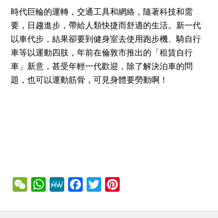
時代巨輪的運轉，交通工具和網絡，隨著科技和需
要，日趨進步，帶給人類快捷而舒適的生活。新一代
以車代步，結果卻要到健身室去使用跑步機、騎自行
車等以運動四肢，年前在倫敦市推出的「租賃自行
車」新意，甚受年輕一代歡迎，除了解決泊車的問
題，也可以運動筋骨，可見身體要勞動啊！
WeChat
WhatsApp
MeWe
Facebook
Twitter
Pinterest