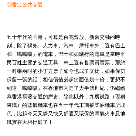
◎香江公共交通
五十年代的香港，可算是百花齊放、新舊交融的時
刻，除了轎兜、人力車、汽車、摩托車外，還有巴士
和「噹噹噹」的電車，巴士和如蟻行的電車是當時平
民百姓主要的交通工具，車上還有售票員賣票，那約
一吋乘兩吋的小丁方票子如今也成了文物，如果你仍
保留一張的話，相信價值必超出面值幾十倍；更想不
到這「噹噹噹」在香港市內走了大半個世紀，仍繼續
為香港寫著交通的歷史。除此以外，九廣鐵路（現稱
東鐵）的蒸氣機車也在五十年代末期被柴油機車所取
代，比起今天又靜又快又舒適又環保的電氣火車及地
鐵實在大相徑庭了！