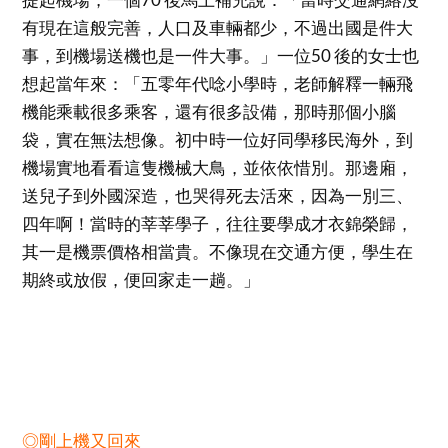
有現在這般完善，人口及車輛都少，不過出國是件大
事，到機場送機也是一件大事。」一位50 後的女士也
想起當年來：「五零年代唸小學時，老師解釋一輛飛
機能乘載很多乘客，還有很多設備，那時那個小腦
袋，實在無法想像。初中時一位好同學移民海外，到
機場實地看看這隻機械大鳥，並依依惜別。那邊廂，
送兒子到外國深造，也哭得死去活來，因為一別三、
四年啊！當時的莘莘學子，往往要學成才衣錦榮歸，
其一是機票價格相當貴。不像現在交通方便，學生在
期終或放假，便回家走一趟。」
◎剛上機又回來