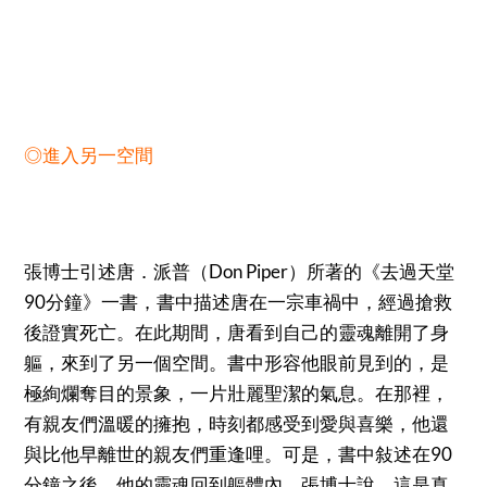
◎進入另一空間
張博士引述唐．派普（Don Piper）所著的《去過天堂
90分鐘》一書，書中描述唐在一宗車禍中，經過搶救
後證實死亡。在此期間，唐看到自己的靈魂離開了身
軀，來到了另一個空間。書中形容他眼前見到的，是
極絢爛奪目的景象，一片壯麗聖潔的氣息。在那裡，
有親友們溫暖的擁抱，時刻都感受到愛與喜樂，他還
與比他早離世的親友們重逢哩。可是，書中敍述在90
分鐘之後，他的靈魂回到軀體內。張博士說，這是真