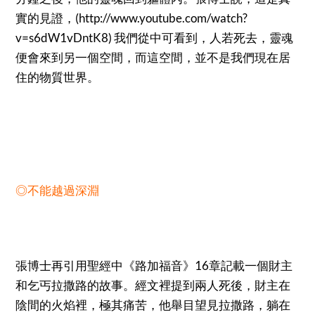
實的見證，(http://www.youtube.com/watch?
v=s6dW1vDntK8) 我們從中可看到，人若死去，靈魂
便會來到另一個空間，而這空間，並不是我們現在居
住的物質世界。
◎不能越過深淵
張博士再引用聖經中《路加福音》16章記載一個財主
和乞丐拉撒路的故事。經文裡提到兩人死後，財主在
陰間的火焰裡，極其痛苦，他舉目望見拉撒路，躺在