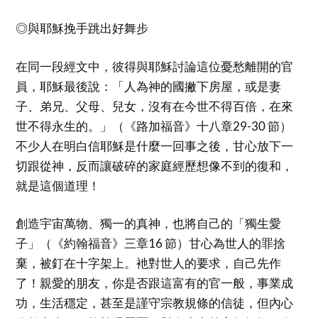
◎與耶穌挽手跳出好舞步
在同一段經文中，彼得與耶穌討論這位憂愁離開的官
員，耶穌最後說：「人為神的國撇下房屋，或是妻
子、弟兄、父母、兒女，沒有在今世不得百倍，在來
世不得永生的。」（《路加福音》十八章29-30 節）
不少人在明白信耶穌是什麼一回事之後，甘心放下一
切跟從神，反而讓破碎的家庭經歷想像不到的復和，
就是這個道理！
創造宇宙萬物、獨一的真神，也將自己的「獨生愛
子」（《約翰福音》三章16 節）甘心為世人的罪捨
棄，被釘在十字架上。衪對世人的要求，自己先作
了！親愛的朋友，你是否跟這富有的官一般，事業成
功，生活穩定，甚至是謹守宗教規條的信徒，但內心