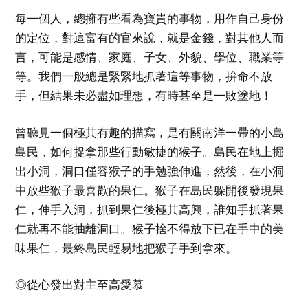
每一個人，總擁有些看為寶貴的事物，用作自己身份
的定位，對這富有的官來說，就是金錢，對其他人而
言，可能是感情、家庭、子女、外貌、學位、職業等
等。我們一般總是緊緊地抓著這等事物，拚命不放
手，但結果未必盡如理想，有時甚至是一敗塗地！
曾聽見一個極其有趣的描寫，是有關南洋一帶的小島
島民，如何捉拿那些行動敏捷的猴子。島民在地上掘
出小洞，洞口僅容猴子的手勉強伸進，然後，在小洞
中放些猴子最喜歡的果仁。猴子在島民躲開後發現果
仁，伸手入洞，抓到果仁後極其高興，誰知手抓著果
仁就再不能抽離洞口。猴子捨不得放下已在手中的美
味果仁，最終島民輕易地把猴子手到拿來。
◎從心發出對主至高愛慕