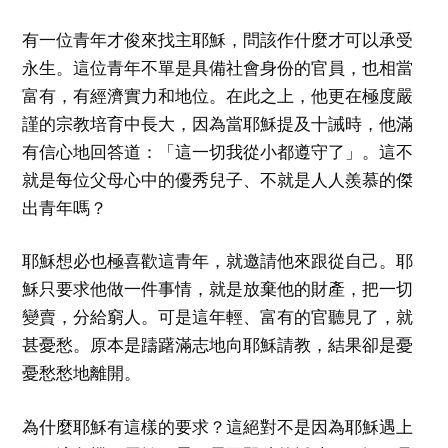
有一位青年才俊來找主耶穌，問該作什麼才可以承受
永生。這位青年不單是具備社會身份的官員，也相當
富有，有經濟實力和地位。在此之上，他更在極度嚴
謹的宗教培育中長大，因為當耶穌提及十誡時，他滿
有信心地回答道：「這一切我從小都遵守了」。這不
就是每位父母心中的優秀兒子、不就是人人羨慕的傑
出青年嗎？
耶穌想必也極喜歡這青年，就邀請他來跟從自己。耶
穌只要求他做一件事情，就是放棄他的財產，把一切
變賣，分給窮人。可是這年輕、富有的官聽見了，就
甚憂愁。原本是躊躇滿志地向耶穌請教，結果卻是憂
憂愁愁地離開。
為什麼耶穌有這樣的要求？這絕對不是因為耶穌遇上