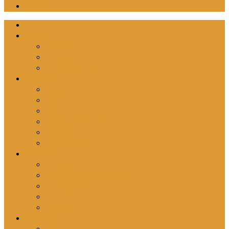
尋找教會
首頁
號角事工
號角月報
聖地旅遊
近期舉辦之活動
您的參與
成為協工
奉獻
投稿
邀請分享號角異象
刊登廣告
請為我們代禱
關於我們
主席感言
介紹基督教角聲佈道團
介紹英國號角
信仰原則
聯絡我們
最新消息
最新動向