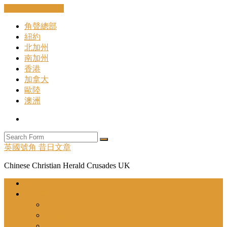
Skip to the content
角聲總部
紐約
北加州
南加州
香港
加拿大
歐陸
澳洲
Search
Search
英國號角 昔日文章
Chinese Christian Herald Crusades UK
首頁
號角事工
號角月報
聖地旅遊
近期舉辦之活動