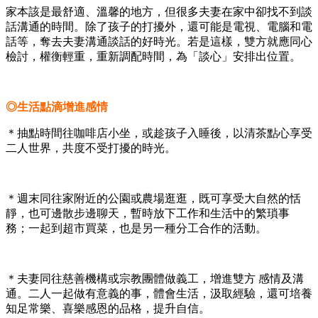
家本該是最舒適、溫馨的地方，但很多夫妻在家中卻找不到談
話溝通的時間。除了孩子的打擾外，還可能是電視、電腦和電
話等，奪去夫妻溝通談話的好時光。若是這樣，雙方就應同心
檢討，權衡輕重，重新調配時間，為「談心」安排出位置。
◎生活點滴增進感情
＊抽點時間往咖啡店小坐，或趁孩子入睡後，以清茶點心享受
二人世界，共度不受打擾的時光。
＊週末同往家附近的公園或農場逛逛，既可享受大自然的恬
靜，也可邊散步邊聊天，暫時放下工作和生活中的繁瑣事
務；一起到超市買菜，也是另一種分工合作的活動。
＊夫妻同往慈善機構或宗教團體做義工，增進雙方 感情及溝
通。二人一起做有意義的事，體會生活，汲取經驗，還可培養
知足常樂、喜樂感恩的品格，提升自信。