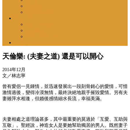
號角通訊
英國教會消息
號角月報
最新一期號角
昔日號角
號角月報揭頁版
尋找教會
天倫樂: (夫妻之道) 還是可以開心
2014年12月
文／林志寧
曾有愛侶一見鍾情，並迅速發展出一段刻骨銘心的愛情，可惜
激情過後，變得冷漠無情，最終決絕地親手摧毀愛情。另有夫
妻雖萍水相逢，但婚後感情細水長流，幸福美滿。
夫妻相處之道理論甚多，其中最重要的莫過於「互愛、互助與
互敬」。聖經說，神造女人是要她幫助獨居的男人。既然妻子