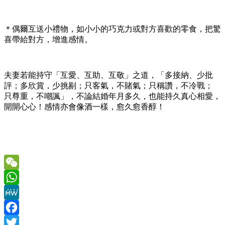
＊偶爾互送小禮物，如小小的巧克力或對方喜歡的零食，把驚
喜帶給對方，增進感情。
夫妻若能持守「互愛、互助、互敬」之道，「多接納、少批
評；多欣賞，少挑剔；只客氣，不賭氣；只稱讚，不冷戰；
只尊重，不嘲諷」，不論結婚年月多久，也能持久真心相愛，
開開心心！感情亦會像酒一樣，愈久愈香醇！
WeChat
WhatsApp
MeWe
Facebook