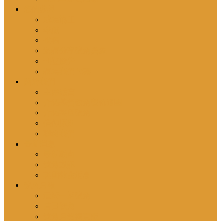
您的參與
成為協工
奉獻
投稿
邀請分享號角異象
刊登廣告
請為我們代禱
關於我們
主席感言
介紹基督教角聲佈道團
介紹英國號角
信仰原則
聯絡我們
最新消息
最新動向
號角通訊
英國教會消息
號角月報
最新一期號角
昔日號角
號角月報揭頁版