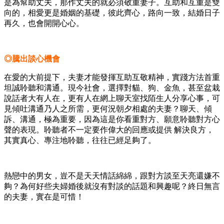
是為幫助丈夫，那作丈夫的就必須敬重妻子。互助和互重是雙
向的，相愛更是婚姻的基礎，彼此齊心，路向一致，結婚日子
再久，也會開開心心。
◎騰出談心機會
在愛的大前提下，夫妻才能發揮互助互敬精神，實踐方法首重
坦誠聆聽和溝通。現今社會，選擇對貓、狗、金魚，甚至盆栽
說話者大有人在，更有人在網上聊天室找陌生人分享心事，可
見傾吐溝通乃人之所需，更何況朝夕相處的夫妻？聊天、傾
訴、溝通，極為重要，因為這是你看重對方、願意聆聽對方心
聲的表現。聆聽者不一定要作偉大的回應或提供 解決良方，
其實真心、專注地聆聽，往往已經足夠了。
熱戀中的男女，豈不是天天情話綿綿，跟對方談至天亮還嫌不
夠？為何好些夫婦婚後就沒有對談的話題和興趣呢？終日無言
的夫妻，實在是可惜！