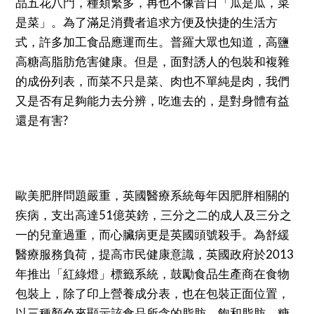
品五花八門，種類繁多，再也不像昔日「瓜是瓜，菜
是菜」。為了滿足消費者追求方便及快捷的生活方
式，許多加工食品應運而生。普羅大眾也知道，高鹽
高糖高脂肪危害健康。但是，面對誘人的包裝和複雜
的成份列表，而菜不只是菜、肉也不單純是肉，我們
又是否有足夠能力去分辨，吃進去的，是對身體有益
還是有害?
歐美肥胖問題嚴重，英國醫療系統每年因肥胖相關的
疾病，支出高達51億英鎊，三分之二的成人及三分之
一的兒童過重，而心臟病更是英國頭號殺手。為舒緩
醫療服務負荷，提高市民健康意識，英國政府於2013
年推出「紅綠燈」標籤系統，鼓勵食品生產商在食物
包裝上，除了印上營養成分表，也在包裝正面位置，
以三種顏色來顯示該食品所含的脂肪、飽和脂肪、糖