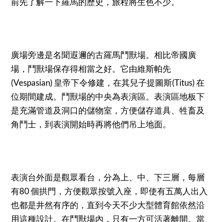
前先了解一下羅馬的歷史，旅程將生色不少。
廣場旁邊是名聞遐邇的古羅馬鬥獸場。相比帝國廣
場，鬥獸場保存得相當之好。它由維斯帕先
(Vespasian) 皇帝下令修建，在其兒子提圖斯(Titus) 在
位期間建成。鬥獸場的中央為表演區。表演區地板下
是充滿管道及洞口的儲物室，方便儲存道具、牲畜及
角鬥士，到表演開始時再將他們吊上地面。
表演台外面是觀眾看台，分為上、中、下三層，每層
有80 個拱門，方便觀眾按號入座，即使有五萬人出入
也都是井然有序的，直到今天不少大型體育館依然沿
用這種設計。在鬥獸場內，只有一方可活著離開。當