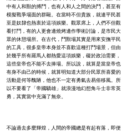
中有人和獸的搏鬥，也有人和人之間的決鬥，甚至有
模擬戰爭場面的群毆。在當時不但貴族，就連平民甚
至是奴隸也熱衷於這項娛樂。觀眾席上，人們不但觀
看打鬥，有的人更會邊燒烤邊作學術討論，是市民大
眾的休憩場所。在古代，鬥獸場其實是用來安撫平民
的工具，很多皇帝本身並不喜歡這種打鬥場景，但由
於幾乎所有羅馬人都熱愛這項娛樂，礙於政治需要，
這些皇帝也不能不去捧場。所以說，就算是當皇帝也
有身不由己的時候，就算明知道大部分民眾所喜愛的
活動是何等醜陋，他也不一定有勇氣去易俗移風。所
以不要看了「帝國驕雄」就浪漫地幻想角斗士非常英
勇，其實當中充滿了無奈。
不論過去多麼輝煌，人間的帝國總是有起有落，即便