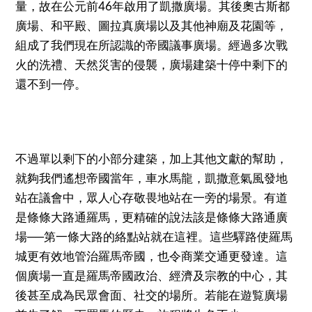
量，故在公元前46年啟用了凱撒廣場。其後奧古斯都
廣場、和平殿、圖拉真廣場以及其他神廟及花園等，
組成了我們現在所認識的帝國議事廣場。經過多次戰
火的洗禮、天然災害的侵襲，廣場建築十停中剩下的
還不到一停。
不過單以剩下的小部分建築，加上其他文獻的幫助，
就夠我們遙想帝國當年，車水馬龍，凱撒意氣風發地
站在議會中，眾人心存敬畏地站在一旁的場景。有道
是條條大路通羅馬，更精確的說法該是條條大路通廣
場──第一條大路的絡點站就在這裡。這些驛路使羅馬
城更有效地管治羅馬帝國，也令商業交通更發達。這
個廣場一直是羅馬帝國政治、經濟及宗教的中心，其
後甚至成為民眾會面、社交的場所。若能在遊覧廣場