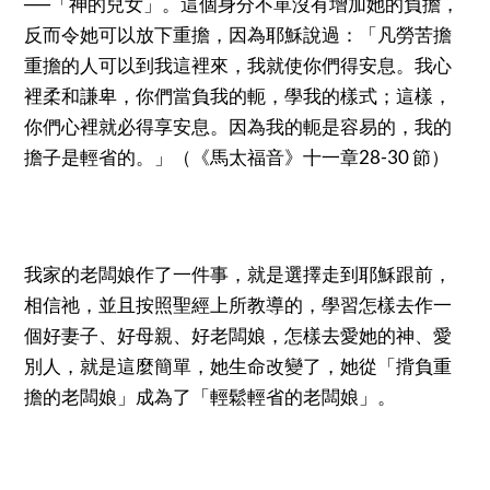
──「神的兒女」。這個身分不單沒有增加她的負擔，
反而令她可以放下重擔，因為耶穌說過：「凡勞苦擔
重擔的人可以到我這裡來，我就使你們得安息。我心
裡柔和謙卑，你們當負我的軛，學我的樣式；這樣，
你們心裡就必得享安息。因為我的軛是容易的，我的
擔子是輕省的。」（《馬太福音》十一章28-30 節）
我家的老闆娘作了一件事，就是選擇走到耶穌跟前，
相信祂，並且按照聖經上所教導的，學習怎樣去作一
個好妻子、好母親、好老闆娘，怎樣去愛她的神、愛
別人，就是這麼簡單，她生命改變了，她從「揹負重
擔的老闆娘」成為了「輕鬆輕省的老闆娘」。