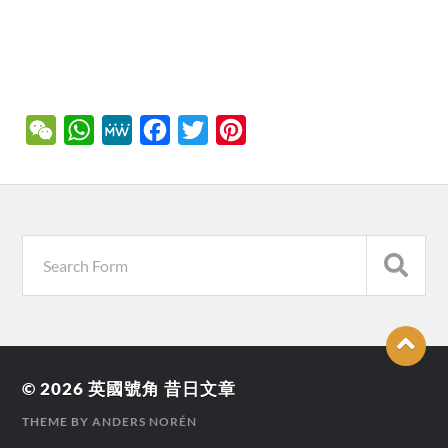
WeChat
WhatsApp
MeWe
Facebook
Twitter
Pinterest
© 2026
英國號角 昔日文章
THEME BY
ANDERS NORÉN