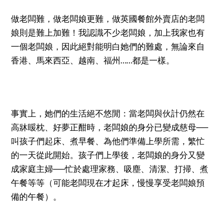
做老闆難，做老闆娘更難，做英國餐館外賣店的老闆
娘則是難上加難！我認識不少老闆娘，加上我家也有
一個老闆娘，因此絕對能明白她們的難處，無論來自
香港、馬來西亞、越南、福州……都是一樣。
事實上，她們的生活絕不悠閒：當老闆與伙計仍然在
高牀䁔枕、好夢正酣時，老闆娘的身分已變成慈母──
叫孩子們起床、煮早餐、為他們準備上學所需，繁忙
的一天從此開始。孩子們上學後，老闆娘的身分又變
成家庭主婦──忙於處理家務、吸塵、清潔、打掃、煮
午餐等等（可能老闆現在才起床，慢慢享受老闆娘預
備的午餐）。