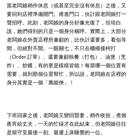
當老闆娘稍作休息（或甚至完全沒有休息）之後，又
要回到店裡準備開門。甫進門口，伙計跟老闆娘打一
聲招呼。此刻，老闆娘的身分好像光復了，但坦白
說，她們得到的只是一個身分稱呼。實際上，大部分
老闆娘在外賣店裡所兼顧的，比伙計還要多，看似等
閒，但絕對不閒。一眼關七，不只在櫃檯接柯打
（Order 訂單）、還要兼顧執餐（打包）、油煲（烹
炸）、炒鑊，有的更是樣樣皆能！每當哪一個位置有
需要，就到那個位置幫忙，所以說，老闆娘在店裡的
身分其實是一個「萬能俠」！
下班回家之後，老闆娘又變回賢妻，稍作收拾，煮個
夜宵給丈夫，一天的忙碌才在此結束，但老闆娘往往
是留守至最後一刻、最遲上床睡覺的一位。