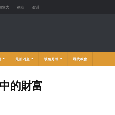
加拿大
歐陸
澳洲
們
最新消息
號角月報
尋找教會
界中的財富