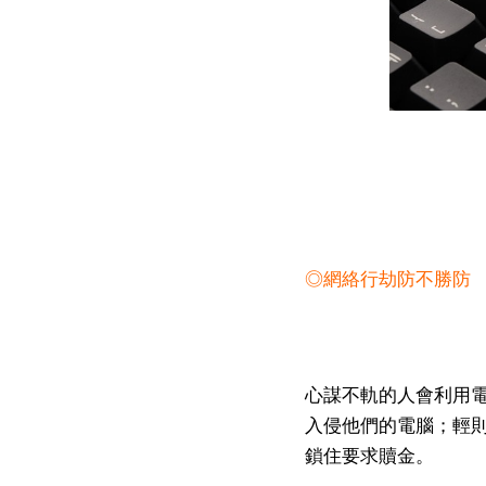
◎網絡行劫防不勝防
心謀不軌的人會利用電
入侵他們的電腦；輕
鎖住要求贖金。