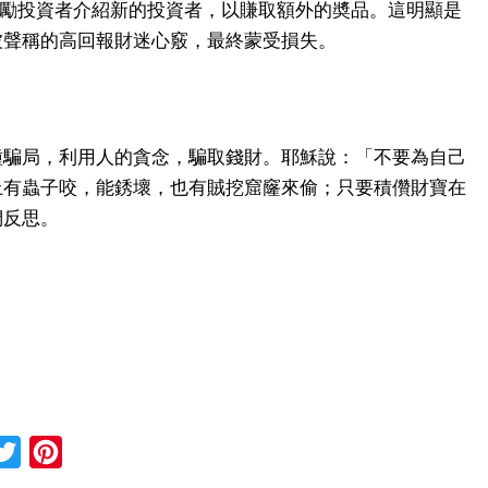
鼓勵投資者介紹新的投資者，以賺取額外的奬品。這明顯是
被聲稱的高回報財迷心竅，最終蒙受損失。
種騙局，利用人的貪念，騙取錢財。耶穌說：「不要為自己
上有蟲子咬，能銹壞，也有賊挖窟窿來偷；只要積儹財寶在
們反思。
cebook
Twitter
Pinterest