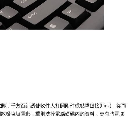
郵，千方百計誘使收件人打開附件或點撃鏈接(Link)，從而
則散發垃圾電郵，重則洗掉電腦硬碟內的資料，更有將電腦