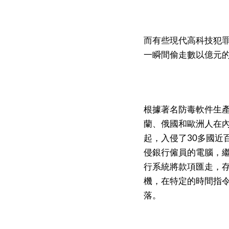
而有些現代高科技犯
一瞬間偷走數以億元
根據著名防毒軟件生產商卡
蘭、俄國和歐洲人在內
起，入侵了30多國近
侵銀行僱員的電腦，
行系統將款項匯走，
機，在特定的時間指
落。