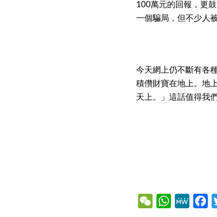
100萬元的回報，更
一個騙局，但不少人
今天網上仍不斷有各
積儹財寶在地上。地
天上。」這話值得我
WeChat
WhatsApp
MeWe
Fa