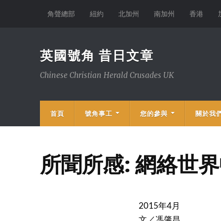
角聲總部
紐約
北加州
南加州
香港
英國號角 昔日文章
Chinese Christian Herald Crusades UK
首頁
號角事工
您的參與
關於我
所聞所感: 網絡世
2015年4月
文／馮肇昌