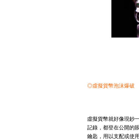
◎虛擬貨幣泡沫爆破
虛擬貨幣就好像現鈔
記錄，都登在公開的
鑰匙，用以支配或使