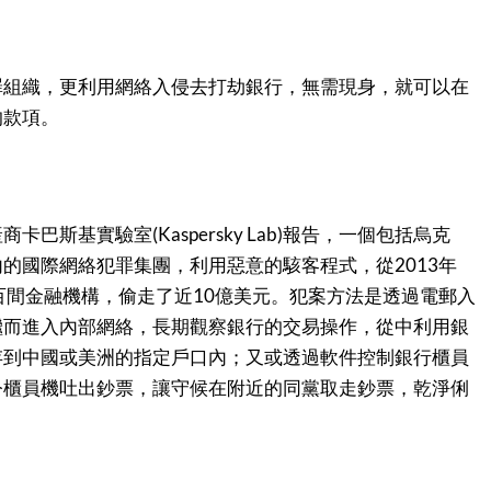
罪組織，更利用網絡入侵去打劫銀行，無需現身，就可以在
的款項。
巴斯基實驗室(Kaspersky Lab)報告，一個包括烏克
的國際網絡犯罪集團，利用惡意的駭客程式，從2013年
百間金融機構，偷走了近10億美元。犯案方法是透過電郵入
繼而進入內部網絡，長期觀察銀行的交易操作，從中利用銀
存到中國或美洲的指定戶口內；又或透過軟件控制銀行櫃員
令櫃員機吐出鈔票，讓守候在附近的同黨取走鈔票，乾淨俐