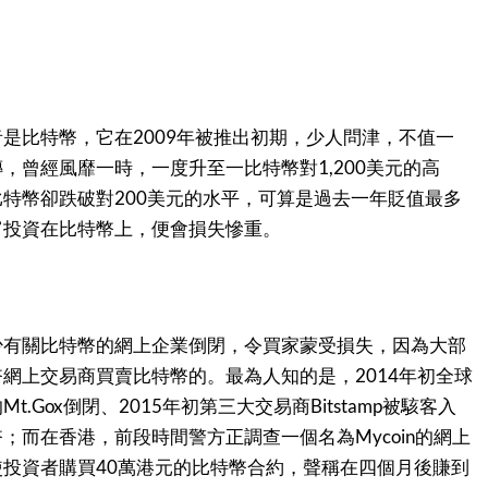
是比特幣，它在2009年被推出初期，少人問津，不值一
，曾經風靡一時，一度升至一比特幣對1,200美元的高
特幣卻跌破對200美元的水平，可算是過去一年貶值最多
富投資在比特幣上，便會損失慘重。
少有關比特幣的網上企業倒閉，令買家蒙受損失，因為大部
網上交易商買賣比特幣的。最為人知的是，2014年初全球
.Gox倒閉、2015年初第三大交易商Bitstamp被駭客入
；而在香港，前段時間警方正調查一個名為Mycoin的網上
投資者購買40萬港元的比特幣合約，聲稱在四個月後賺到