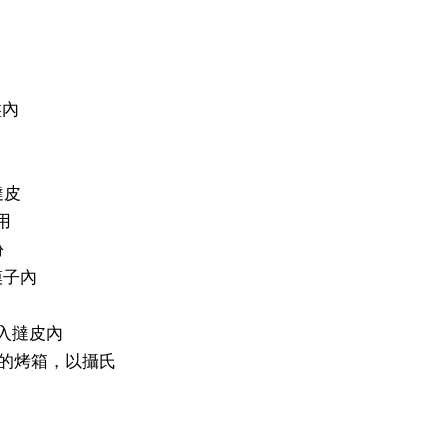
盤內
撻皮
用
份
模子內
倒入撻皮內
熱的烤箱，以攝氏