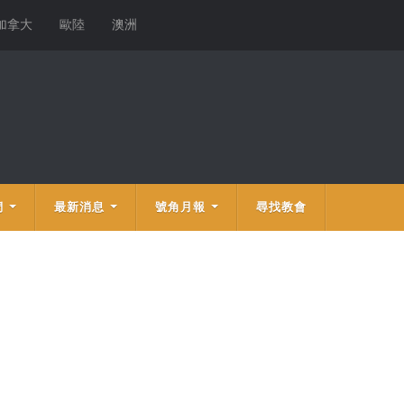
加拿大
歐陸
澳洲
們
最新消息
號角月報
尋找教會