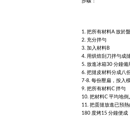
步驟：
1. 把所有材料A 放於
2. 充分拌勻
3. 加入材料B
4. 用烘焙刮刀拌勻成
5. 放進冰箱30 分鐘備
6. 把撻皮材料分成八
7-8. 每份壓扁，按入
9. 把所有材料C 拌勻
10. 把材料C 平均地
11. 把蛋撻放進已預
180 度烤15 分鐘便成