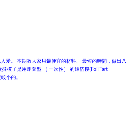
人愛。 本期教大家用最便宜的材料、 最短的時間，做出八
模子是用即棄型 （ 一次性） 的鋁箔模(Foil Tart
型號較小的。