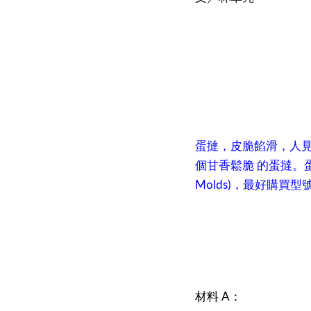
蛋撻，皮脆餡滑，人見
個甘香鬆脆 的蛋撻。蛋撻
Molds)，最好購買
材料 A：