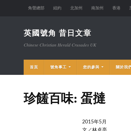
角聲總部
紐約
北加州
南加州
香港
英國號角 昔日文章
Chinese Christian Herald Crusades UK
首頁
號角事工
您的參與
關於我
珍饈百味: 蛋撻
2015年5月
文／林卓亮