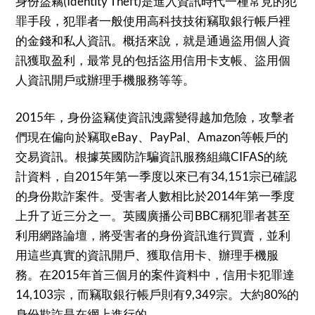
身份盜竊(Identity Theft)是進入資訊時代一種常見的犯
罪手段，犯罪者一般使用高科技技術竊取銀行帳戶裡
的金錢和私人資訊。概括來說，就是通過盜用個人資
訊獲取盈利，最常見的包括盜用信用卡支帳、盜用個
人資訊開戶或辦理手機服務等等。
2015年，身份盜竊使資訊洩露變得越加危險，攻擊者
們現在偏向於竊取eBay、PayPal、Amazon等帳戶的
交易資訊。根據英國防詐騙資訊服務組織CIFAS的統
計資料，自2015年第一季度以來已有34,151宗已確認
的身份欺詐案件。受害者人數相比於2014年第一季度
上升了近三分之一。英國廣播公司BBC稱犯罪者甚至
利用網路論壇，將受害者的身份資訊進行買賣，並利
用這些真實的資訊開戶、獲取信用卡、辦理手機服
務。在2015年首三個月的案件資料中，信用卡犯罪達
14,103宗，而竊取銀行帳戶則有9,349宗。大約80%的
身份欺詐是在網上進行的。