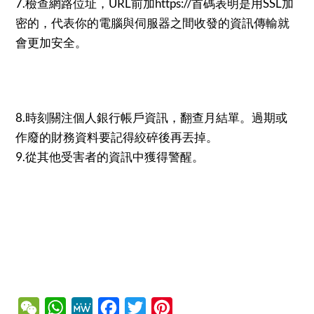
7.檢查網路位址，URL前加https://首碼表明是用SSL加
密的，代表你的電腦與伺服器之間收發的資訊傳輸就
會更加安全。
8.時刻關注個人銀行帳戶資訊，翻查月結單。過期或
作廢的財務資料要記得絞碎後再丟掉。
9.從其他受害者的資訊中獲得警醒。
WeChat
WhatsApp
MeWe
Facebook
Twitter
Pinterest