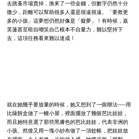
去跳蚤市場賣掉，換來了一些金錢，但數字仍然十分
微少，距離可以幫助很多人還是很遠很遠。「要救更
多的小孩」這夢想仍然好像是「癡夢」！有時候，嘉
芙蓮甚至暗自嘲笑自己根本不自量力，難以堅持下
去，這項任務看來難以達成！
就在她幾乎要放棄的時候，她又想到了一個辦法──用
比薩餅盒做了一幢小屋，裡面擺放了幾個芭比娃娃，
而且她特意選了那些黑膚色的芭比娃娃，代表非洲的
小孩。然後又用一塊小紗布做了一頂蚊帳，把娃娃放