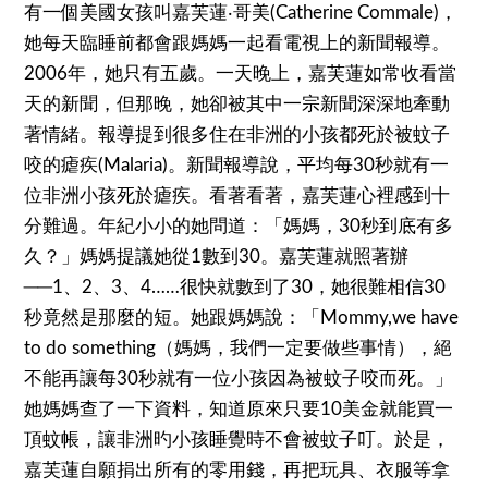
有一個美國女孩叫嘉芙蓮‧哥美(Catherine Commale)，
她每天臨睡前都會跟媽媽一起看電視上的新聞報導。
2006年，她只有五歲。一天晚上，嘉芙蓮如常收看當
天的新聞，但那晚，她卻被其中一宗新聞深深地牽動
著情緒。報導提到很多住在非洲的小孩都死於被蚊子
咬的瘧疾(Malaria)。新聞報導說，平均每30秒就有一
位非洲小孩死於瘧疾。看著看著，嘉芙蓮心裡感到十
分難過。年紀小小的她問道：「媽媽，30秒到底有多
久？」媽媽提議她從1數到30。嘉芙蓮就照著辦
──1、2、3、4……很快就數到了30，她很難相信30
秒竟然是那麼的短。她跟媽媽說：「Mommy,we have
to do something（媽媽，我們一定要做些事情），絕
不能再讓每30秒就有一位小孩因為被蚊子咬而死。」
她媽媽查了一下資料，知道原來只要10美金就能買一
頂蚊帳，讓非洲旳小孩睡覺時不會被蚊子叮。於是，
嘉芙蓮自願捐出所有的零用錢，再把玩具、衣服等拿