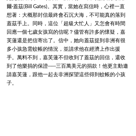
爾·蓋茲(Bill Gates)。其實，當她在寫信時，心裡一直
想著：大概那封信最終會石沉大海，不可能真的落到
蓋茲手上。同時，這位「超級大忙人」又怎會有時間
回應一個七歲女孩寫的信呢？儘管有許多的懷疑，嘉
芙蓮還是把信寄出了。信中，她向蓋茲提到非洲有很
多小孩急需蚊帳的情況，並請求他在經濟上作出援
手。萬料不到，嘉芙蓮不但收到了蓋茲的回信，還收
到了他樂捐的保證──三百萬美元的捐款！他更主動邀
請嘉芙蓮，跟他一起去非洲探望這些得到蚊帳的小孩
子。