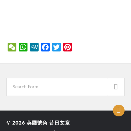
WeChat
WhatsApp
MeWe
Facebook
Twitter
Pinterest
© 2026
英國號角 昔日文章