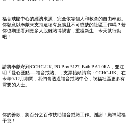
福音戒賭中心的經濟來源，完全依靠個人和教會的自由奉獻。
你願意以奉獻來支持這項有意義且不可或缺的社區工作嗎？若
你也期望看到更多人脫離賭博禍害，重獲新生，今天就行動
吧！
請將奉獻寄到:CCHC-UK, PO Box 5127, Bath BA1 0RA，並注
明「愛心匯點──福音戒賭」，支票抬頭請寫：CCHC-UK。在
今年9-12月期間，我們會透過福音戒賭中心，祝福社區更多有
需要的人士。
你的善款，將百分之百作扶助福音戒賭工作。謝謝！願神賜福
予您！