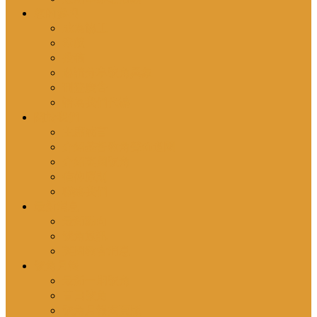
您的參與
成為協工
奉獻
投稿
邀請分享號角異象
刊登廣告
請為我們代禱
關於我們
主席感言
介紹基督教角聲佈道團
介紹英國號角
信仰原則
聯絡我們
最新消息
最新動向
號角通訊
英國教會消息
號角月報
最新一期號角
昔日號角
號角月報揭頁版