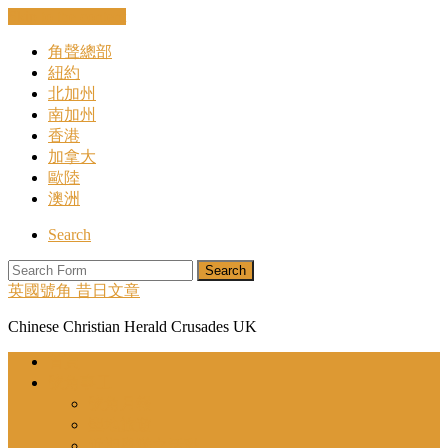
Skip to the content
角聲總部
紐約
北加州
南加州
香港
加拿大
歐陸
澳洲
Search
Search
英國號角 昔日文章
Chinese Christian Herald Crusades UK
首頁
號角事工
號角月報
聖地旅遊
近期舉辦之活動