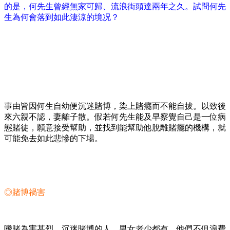
的是，何先生曾經無家可歸、流浪街頭達兩年之久。試問何先
生為何會落到如此淒涼的境况？
事由皆因何生自幼便沉迷賭博，染上賭癮而不能自拔。以致後
來六親不認，妻離子散。假若何先生能及早察覺自己是一位病
態賭徒，願意接受幫助，並找到能幫助他脫離賭癮的機構，就
可能免去如此悲慘的下場。
◎賭博禍害
嗜賭為害甚烈，沉迷賭博的人，男女老少都有，他們不但浪費