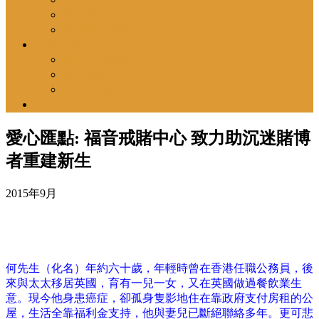
號角通訊
英國教會消息
號角月報
最新一期號角
昔日號角
號角月報揭頁版
尋找教會
愛心匯點: 福音戒賭中心 致力助沉迷賭博
者重建新生
2015年9月
何先生（化名）年約六十歲，年輕時曾在香港任職公務員，後
來與太太移居英國，育有一兒一女，又在英國做過餐飲業生
意。現今他身患癌症，卻孤身隻影地住在靠政府支付房租的公
屋，生活全靠福利金支持，他與妻兒已斷絕聯絡多年。更可悲