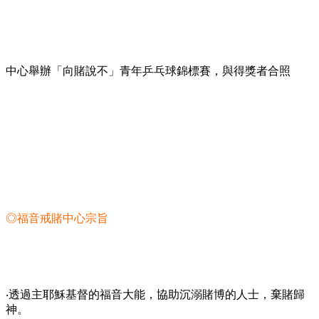
中心舉辦「向賭說不」青年乒乓球錦標賽，與得獎者合照
◎福音戒賭中心宗旨
‧透過主耶穌基督的福音大能，協助沉溺賭博的人士，棄賭歸
神。