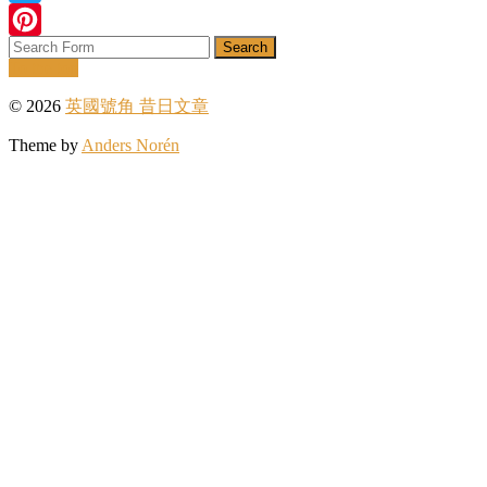
Twitter
Search
Pinterest
To the top
© 2026
英國號角 昔日文章
Theme by
Anders Norén