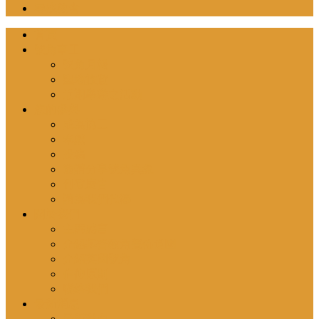
尋找教會
首頁
號角事工
號角月報
聖地旅遊
近期舉辦之活動
您的參與
成為協工
奉獻
投稿
邀請分享號角異象
刊登廣告
請為我們代禱
關於我們
主席感言
介紹基督教角聲佈道團
介紹英國號角
信仰原則
聯絡我們
最新消息
最新動向