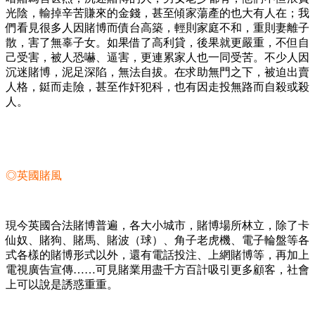
光陰，輸掉辛苦賺來的金錢，甚至傾家蕩產的也大有人在；我
們看見很多人因賭博而債台高築，輕則家庭不和，重則妻離子
散，害了無辜子女。如果借了高利貸，後果就更嚴重，不但自
己受害，被人恐嚇、逼害，更連累家人也一同受苦。不少人因
沉迷賭博，泥足深陷，無法自拔。在求助無門之下，被迫出賣
人格，鋌而走險，甚至作奸犯科，也有因走投無路而自殺或殺
人。
◎英國賭風
現今英國合法賭博普遍，各大小城市，賭博場所林立，除了卡
仙奴、賭狗、賭馬、賭波（球）、角子老虎機、電子輪盤等各
式各樣的賭博形式以外，還有電話投注、上網賭博等，再加上
電視廣告宣傳……可見賭業用盡千方百計吸引更多顧客，社會
上可以說是誘惑重重。