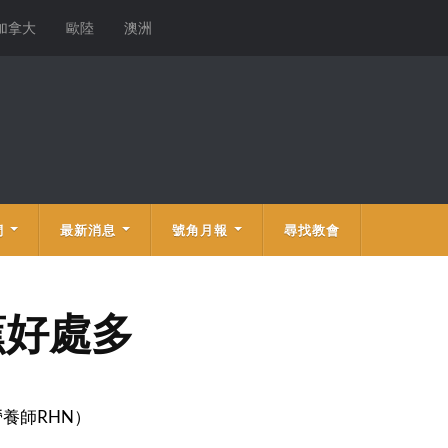
加拿大
歐陸
澳洲
們
最新消息
號角月報
尋找教會
蕉好處多
養師RHN）