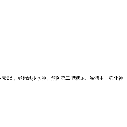
生素B6，能夠減少水腫、預防第二型糖尿、減體重、強化神