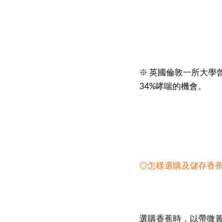
※ 英國倫敦一所大學
34%哮喘的機會。
◎怎樣選購及儲存香
選購香蕉時，以帶微