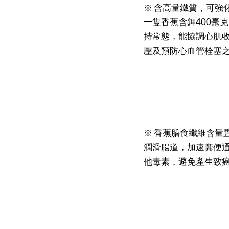
※ 含高量鐵質，可強
一隻香蕉含鉀400毫
持常態，能協調心肌收
壓及預防心血管栓塞
※ 香蕉膳食纖維含量豐
潤滑腸道，加速糞便
他毒素，避免產生致