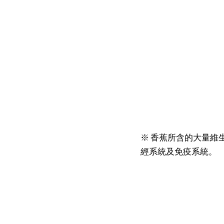
※ 香蕉所含的大量維
經系統及免疫系統。