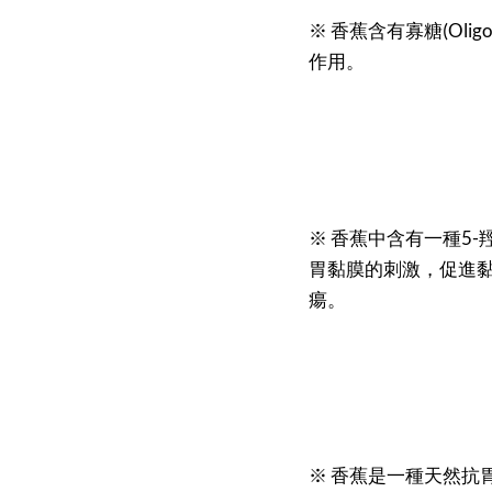
※ 香蕉含有寡糖(Oli
作用。
※ 香蕉中含有一種5-羥色
胃黏膜的刺激，促進
瘍。
※ 香蕉是一種天然抗