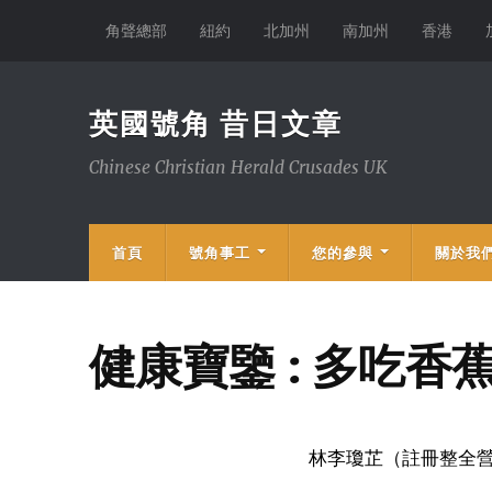
角聲總部
紐約
北加州
南加州
香港
英國號角 昔日文章
Chinese Christian Herald Crusades UK
首頁
號角事工
您的參與
關於我
健康寶鑒 : 多吃香
林李瓊芷（註冊整全營