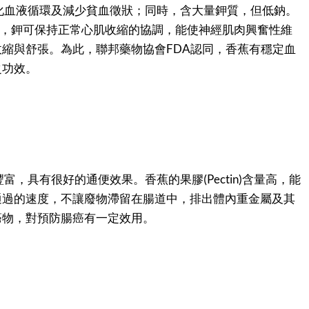
化血液循環及減少貧血徵狀；同時，含大量鉀質，但低鈉。
克，鉀可保持正常心肌收縮的協調，能使神經肌肉興奮性維
縮與舒張。為此，聯邦藥物協會FDA認同，香蕉有穩定血
之功效。
富，具有很好的通便效果。香蕉的果膠(Pectin)含量高，能
通過的速度，不讓廢物滯留在腸道中，排出體內重金屬及其
癌物，對預防腸癌有一定效用。