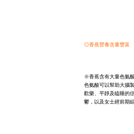
◎香蕉營養含量豐富
※香蕉含有大量色氨酸(
色氨酸可以幫助大腦
歡樂、平靜及瞌睡的
鬱，以及女士經前期