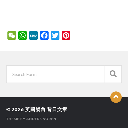
WeChat
WhatsApp
MeWe
Facebook
Twitter
Pinterest
© 2026
英國號角 昔日文章
THEME BY
ANDERS NORÉN