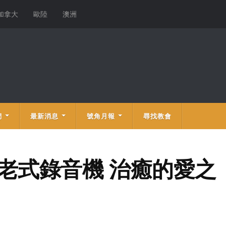
加拿大
歐陸
澳洲
們
最新消息
號角月報
尋找教會
) 老式錄音機 治癒的愛之