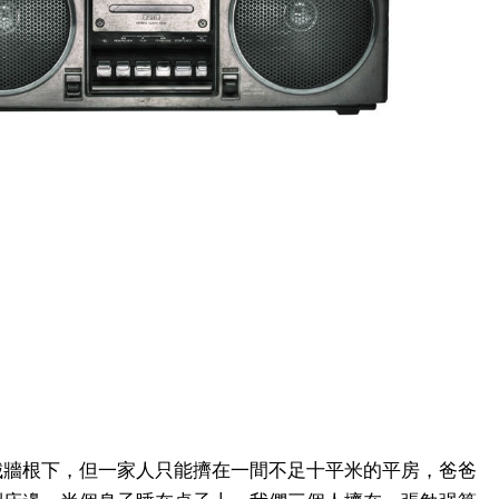
城牆根下，但一家人只能擠在一間不足十平米的平房，爸爸