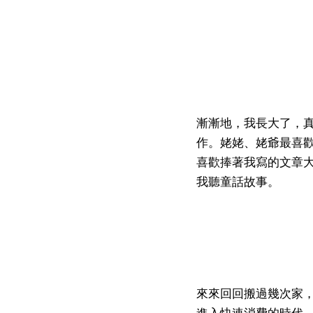
漸漸地，我長大了，
作。姥姥、姥爺最喜
喜歡捧著我寫的文章
我聽童話故事。
來來回回搬過幾次家
進入快速消費的時代，