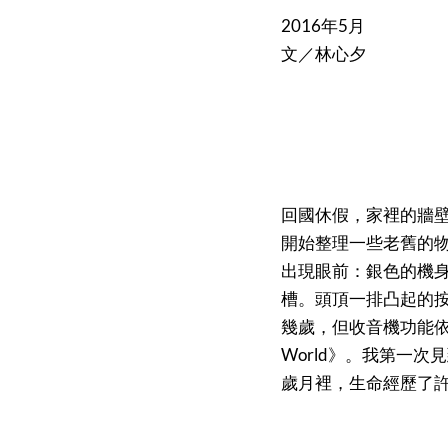
2016年5月
文／林心夕
回國休假，家裡的牆
開始整理一些老舊的
出現眼前：銀色的機
槽。頭頂一排凸起的
幾歲，但收音機功能依舊
World》。我第一
歲月裡，生命經歷了許