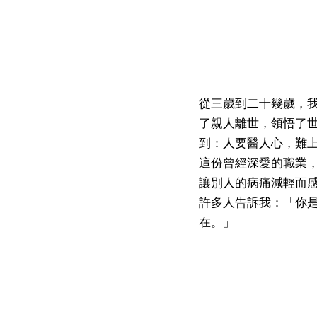
從三歲到二十幾歲，
了親人離世，領悟了
到：人要醫人心，難上
這份曾經深愛的職業
讓別人的病痛減輕而
許多人告訴我：「你
在。」