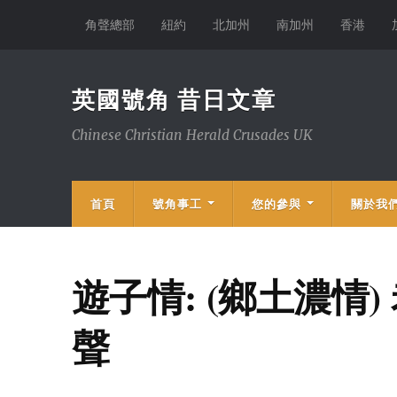
角聲總部
紐約
北加州
南加州
香港
英國號角 昔日文章
Chinese Christian Herald Crusades UK
首頁
號角事工
您的參與
關於我
遊子情: (鄉土濃情
聲