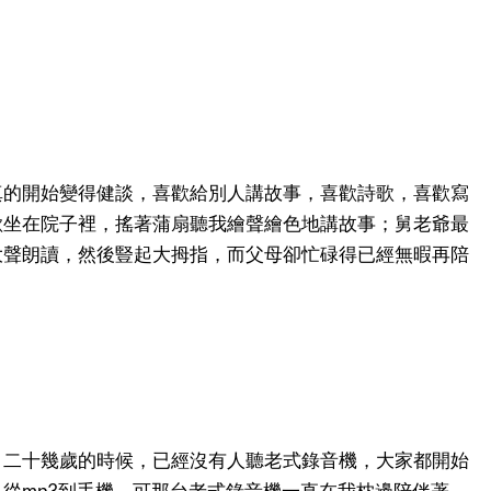
真的開始變得健談，喜歡給別人講故事，喜歡詩歌，喜歡寫
歡坐在院子裡，搖著蒲扇聽我繪聲繪色地講故事；舅老爺最
大聲朗讀，然後豎起大拇指，而父母卻忙碌得已經無暇再陪
，二十幾歲的時候，已經沒有人聽老式錄音機，大家都開始
從mp3到手機。可那台老式錄音機一直在我枕邊陪伴著