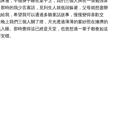
到床邊，半個身子睡在桌子上，我們三個人擠在一張勉强算
。那時的我少言寡語，見到生人就低頭躲避，父母就想盡辦
機給我，希望我可以通過多聽童話故事，慢慢變得喜歡交
天晚上我們三個人關了燈，月光透過薄薄的窗紗照在擁擠的
話入睡。那時覺得這已經是天堂，也曾想過一輩子都會如這
而安穩。