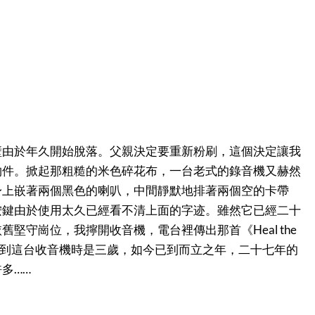
壁由於年久開始脫落。父親決定要重新粉刷，這個決定讓我
物件。掀起那粗糙的米色碎花布，一台老式的錄音機又赫然
身上嵌著兩個黑色的喇叭，中間靜默地排著兩個空的卡帶
按鍵由於使用太久已經看不清上面的字迹。雖然它已經二十
堅守崗位，我擰開收音機，電台裡傳出那首《Heal the
次見到這台收音機時是三歲，如今已到而立之年，二十七年的
多……