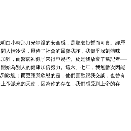
我明白小時那月光靜謐的安全感，是那麼短暫而可貴。經歷
世間人情冷暖，厭倦了社會的爾虞我詐，我似乎深刻體味
加難，而醫病卻似乎來得容易些。於是我放棄了當記者──
，開始為別人的健康加倍努力。這六、七年，我無數次因能
感到欣慰；而更讓我欣慰的是，他們喜歡跟我交談，也曾有
是上帝派來的天使，因為你的存在，我們感受到上帝的存