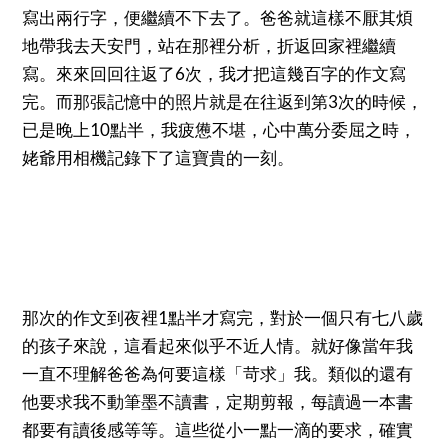
寫出兩行字，便繼續不下去了。爸爸就這樣不厭其煩
地帶我去天安門，站在那裡分析，折返回家裡繼續
寫。來來回回往返了6次，我才把這幾百字的作文寫
完。而那張記憶中的照片就是在往返到第3次的時候，
已是晚上10點半，我疲憊不堪，心中萬分委屈之時，
姥爺用相機記錄下了這寶貴的一刻。
那次的作文到夜裡1點半才寫完，對於一個只有七八歲
的孩子來說，這看起來似乎不近人情。就好像當年我
一直不理解爸爸為何要這樣「苛求」我。類似的還有
他要求我不動筆墨不讀書，定期剪報，每讀過一本書
都要有讀後感等等。這些從小一點一滴的要求，確實