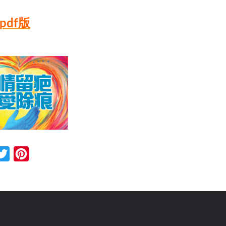
pdf版
cebook
Twitter
Pinterest