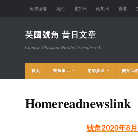
角聲總部
紐約
北加州
南加州
香港
英國號角 昔日文章
Chinese Christian Herald Crusades UK
首頁
號角事工
您的參與
關於我
Homereadnewslink
號角2020年8