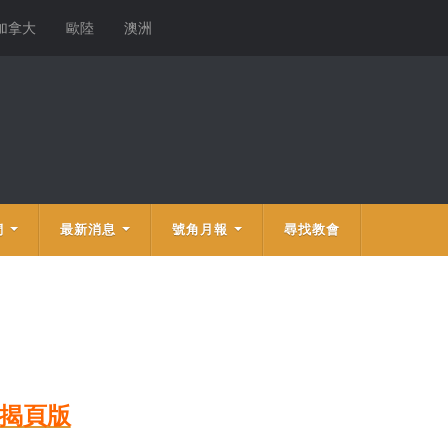
加拿大
歐陸
澳洲
們
最新消息
號角月報
尋找教會
月揭頁版