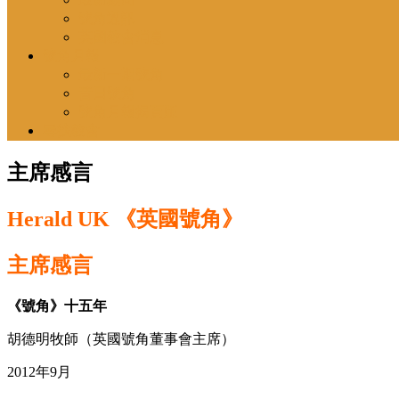
號角通訊
英國教會消息
號角月報
最新一期號角
昔日號角
號角月報揭頁版
尋找教會
主席感言
Herald UK 《英國號角》
主席感言
《號角》十五年
胡德明牧師（英國號角董事會主席）
2012年9月