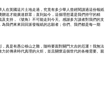
的華人在英國這片土地走過，究竟有多少華人曾經閱讀過這份報紙
費贈送才能廣達群眾；直到如今，這個理想還是我們持守的精
戴及支持，《號角》不可能走到今天。感謝多方讀者對我們的支
，為我們來來回回派發報紙的志願者；你們、我們都是每一期
彩，真是有愚公移山之難，隨時要面對關門大吉的厄運！我無法
致力於傳承時代真理的火炬，並且關懷這個世代的各種需要。親