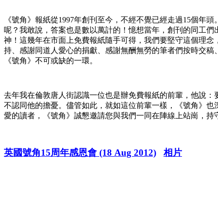
《號角》報紙從1997年創刊至今，不經不覺已經走過15個
呢？我敢說，答案也是數以萬計的！憶想當年，創刊的同工們
神！這幾年在市面上免費報紙隨手可得，我們要堅守這個理念
持、感謝同道人愛心的捐獻、感謝無酬無勞的筆者們按時交稿
《號角》不可或缺的一環。
去年我在倫敦唐人街認識一位也是辦免費報紙的前輩，他說：
不認同他的擔憂。儘管如此，就如這位前輩一樣，《號角》也
愛的讀者，《號角》誠懇邀請您與我們一同在陣線上站崗，持
英國號角15周年感恩會 (18 Aug 2012)
相片