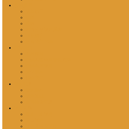
您的參與
成為協工
奉獻
投稿
邀請分享號角異象
刊登廣告
請為我們代禱
關於我們
主席感言
介紹基督教角聲佈道團
介紹英國號角
信仰原則
聯絡我們
最新消息
最新動向
號角通訊
英國教會消息
號角月報
最新一期號角
昔日號角
號角月報揭頁版