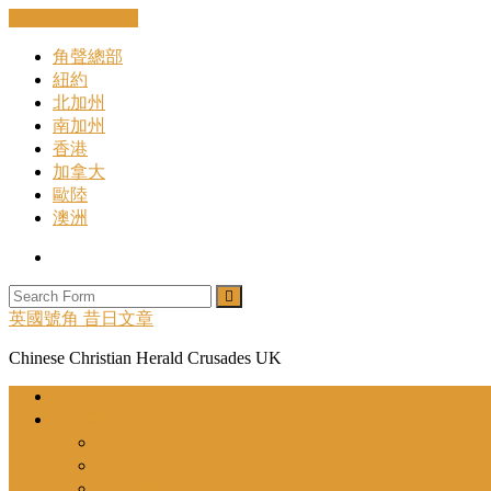
Skip to the content
角聲總部
紐約
北加州
南加州
香港
加拿大
歐陸
澳洲
Search
Search
英國號角 昔日文章
Chinese Christian Herald Crusades UK
首頁
號角事工
號角月報
聖地旅遊
近期舉辦之活動