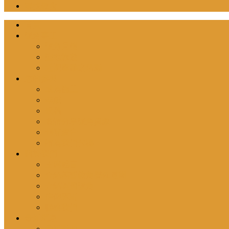
尋找教會
首頁
號角事工
號角月報
聖地旅遊
近期舉辦之活動
您的參與
成為協工
奉獻
投稿
邀請分享號角異象
刊登廣告
請為我們代禱
關於我們
主席感言
介紹基督教角聲佈道團
介紹英國號角
信仰原則
聯絡我們
最新消息
最新動向