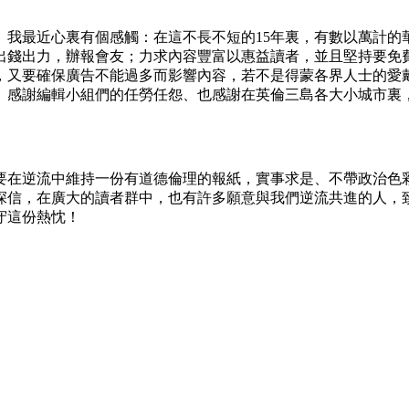
年頭。我最近心裏有個感觸：在這不長不短的15年裏，有數以萬計
出錢出力，辦報會友；力求內容豐富以惠益讀者，並且堅持要免
，又要確保廣告不能過多而影響內容，若不是得蒙各界人士的愛
、感謝編輯小組們的任勞任怨、也感謝在英倫三島各大小城市裏
要在逆流中維持一份有道德倫理的報紙，實事求是、不帶政治色
深信，在廣大的讀者群中，也有許多願意與我們逆流共進的人，
守這份熱忱！