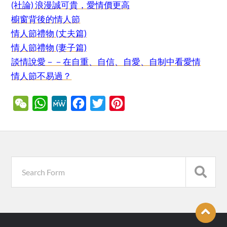
(社論) 浪漫誠可貴，愛情價更高
櫥窗背後的情人節
情人節禮物 (丈夫篇)
情人節禮物 (妻子篇)
談情說愛－－在自重、自信、自愛、自制中看愛情
情人節不易過？
WeChat
WhatsApp
MeWe
Facebook
Twitter
Pinterest