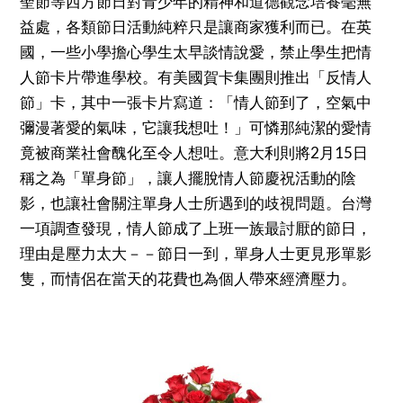
聖節等西方節日對青少年的精神和道德觀念培養毫無
益處，各類節日活動純粹只是讓商家獲利而已。在英
國，一些小學擔心學生太早談情說愛，禁止學生把情
人節卡片帶進學校。有美國賀卡集團則推出「反情人
節」卡，其中一張卡片寫道：「情人節到了，空氣中
彌漫著愛的氣味，它讓我想吐！」可憐那純潔的愛情
竟被商業社會醜化至令人想吐。意大利則將2月15日
稱之為「單身節」，讓人擺脫情人節慶祝活動的陰
影，也讓社會關注單身人士所遇到的歧視問題。台灣
一項調查發現，情人節成了上班一族最討厭的節日，
理由是壓力太大－－節日一到，單身人士更見形單影
隻，而情侶在當天的花費也為個人帶來經濟壓力。