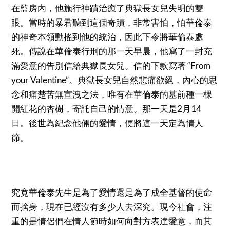
在監房內，他施行神蹟治癒了典獄長女兒失明的雙
眼。當時的暴君聽到這個奇蹟，非常害怕，怕華倫泰
的神奇本領動搖到他的統治，因此下令將華倫泰處
死。傳說在華倫泰行刑的那一天早晨，他寫了一封充
滿愛意的告別信給典獄長女兒。信的下款寫著 “From
your Valentine”。典獄長女兒自然悲痛欲絕，內心的思
念和痛楚苦無宣洩之法，唯有在華倫泰的墓前種一棵
開紅花的杏樹，寄託自己的情意。那一天是2月14
日。後世為紀念他倆的愛情，便將這一天定為情人
節。
究竟華倫泰先生是為了愛情還是為了成全基督的使命
而捨身，現在已經沒有多少人去深究。現今社會，注
重的是情侶們在情人節時如何向對方表達愛意，而其