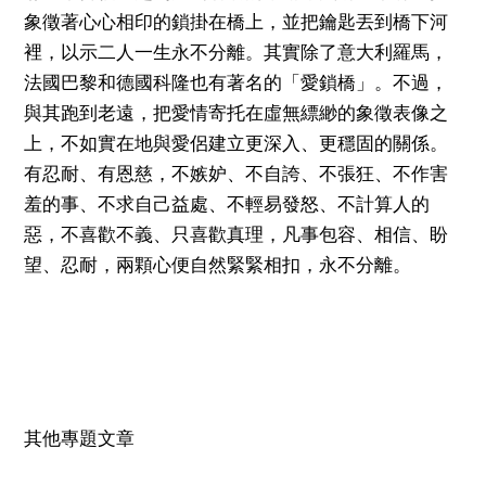
象徵著心心相印的鎖掛在橋上，並把鑰匙丟到橋下河
裡，以示二人一生永不分離。其實除了意大利羅馬，
法國巴黎和德國科隆也有著名的「愛鎖橋」。不過，
與其跑到老遠，把愛情寄托在虛無縹緲的象徵表像之
上，不如實在地與愛侶建立更深入、更穩固的關係。
有忍耐、有恩慈，不嫉妒、不自誇、不張狂、不作害
羞的事、不求自己益處、不輕易發怒、不計算人的
惡，不喜歡不義、只喜歡真理，凡事包容、相信、盼
望、忍耐，兩顆心便自然緊緊相扣，永不分離。
其他專題文章