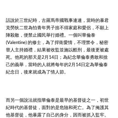
話說於三世紀時，古羅馬帝國戰事連連，當時的暴君
克勞狄二世為怕青年男子捨不得家庭和愛侶，不願上
陣殺敵，便禁止國民舉行婚禮。一個叫華倫泰
(Valentine) 的修士，為了捍衛愛情，不理禁令，秘密
替人主持婚禮，結果被收監並施以酷刑，最後更被處
死。他死的那天是2月14日；為紀念華倫泰勇敢和捨
己的義舉，當時的人就將每年的2月14日定為華倫泰
紀念日，後來就成為了情人節。
而另一個說法就指華倫泰是最早的基督徒之一，初世
紀時代的基督徒，面對的是危險和死亡。為了掩護其
他基督徒，他暴露了自己的身分，因而被抓入監牢。