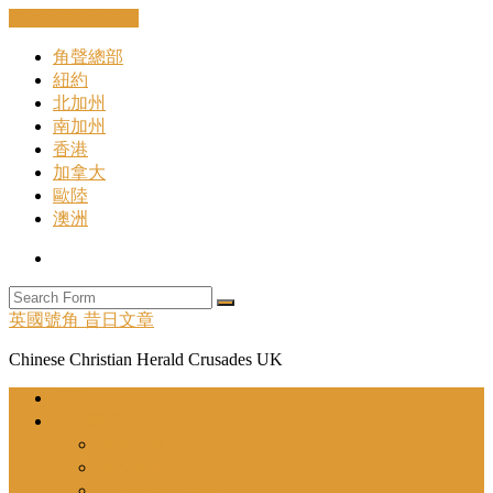
Skip to the content
角聲總部
紐約
北加州
南加州
香港
加拿大
歐陸
澳洲
Search
Search
英國號角 昔日文章
Chinese Christian Herald Crusades UK
首頁
號角事工
號角月報
聖地旅遊
近期舉辦之活動