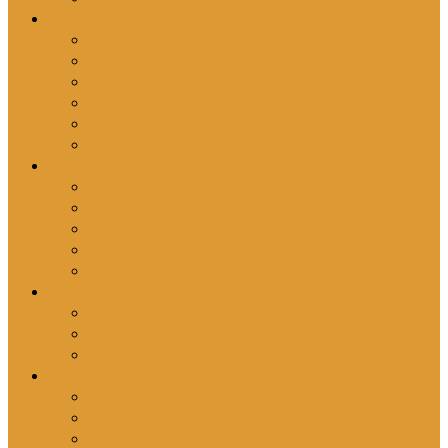
您的參與
成為協工
奉獻
投稿
邀請分享號角異象
刊登廣告
請為我們代禱
關於我們
主席感言
介紹基督教角聲佈道團
介紹英國號角
信仰原則
聯絡我們
最新消息
最新動向
號角通訊
英國教會消息
號角月報
最新一期號角
昔日號角
號角月報揭頁版