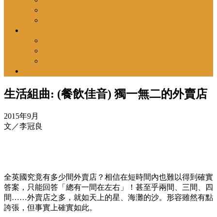
號角通訊
英國教會消息
號角月報
最新一期號角
昔日號角
號角月報揭頁版
尋找教會
生活組曲: (餐飲佳音) 獨一無二的外賣店
2015年9月
文／李冠良
全英國究竟有多少間外賣店？相信在短時間內也難以得到確實
答案，只能回答「總有一間在左右」！甚至乎兩間、三間、四
間……外賣店之多，就如天上的星、海灘的沙。形容雖然有點
誇張，但事實上確實如此。