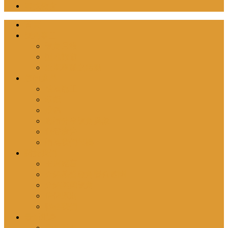
尋找教會
首頁
號角事工
號角月報
聖地旅遊
近期舉辦之活動
您的參與
成為協工
奉獻
投稿
邀請分享號角異象
刊登廣告
請為我們代禱
關於我們
主席感言
介紹基督教角聲佈道團
介紹英國號角
信仰原則
聯絡我們
最新消息
最新動向