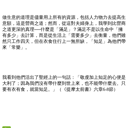
做生意的道理是儘量用上所有的資源，包括人力物力去提高生
意額，這是營商之道；然而，從這對夫婦身上，我學到比營商
之道更深的真理──什麼是「滿足」？滿足不是以生命中「擁
有多少」去計算，而是從生活上「需要多少」去衡量，他們雖
然只工作四天，但在衣食住行上一無所缺，「知足」為他們帶
來「常樂」。
我看到他們活出了聖經上的一句話：「敬虔加上知足的心便是
大利了；因為我們沒有帶什麼到世上來，也不能帶什麼去。只
要有衣有食，就當知足。」（《提摩太前書》六章6-8節）