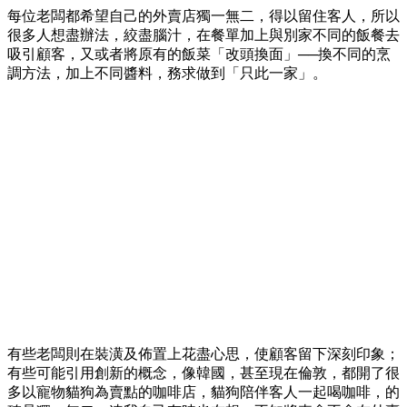
每位老闆都希望自己的外賣店獨一無二，得以留住客人，所以
很多人想盡辦法，絞盡腦汁，在餐單加上與別家不同的飯餐去
吸引顧客，又或者將原有的飯菜「改頭換面」──換不同的烹
調方法，加上不同醬料，務求做到「只此一家」。
有些老闆則在裝潢及佈置上花盡心思，使顧客留下深刻印象；
有些可能引用創新的概念，像韓國，甚至現在倫敦，都開了很
多以寵物貓狗為賣點的咖啡店，貓狗陪伴客人一起喝咖啡，的