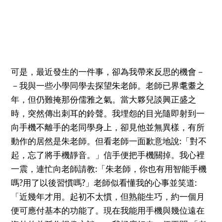
可是，最近發生的一件事，卻為我帶來反思的機會－
－我與一些小學同學去探望朱老師。老師已界耄耋之
年，但仍難掩那份儒雅之氣。當大夥兒談興正盛之
時，突然傳出刺耳的鈴聲。我埋怨的目光隨即射到一
向手機不離手的老同學身上，卻見他並無異樣，有所
動作的居然是朱老師。但看老師一面歉意地說:「對不
起，忘了將手機靜音。」信手便把手機關掉。我心裡
一震，連忙向老師請教:「朱老師，你也有用智能手機
嗎?用了以後習慣嗎?」老師似看懂我的心事並笑道:
「近幾年才用。起初不太慣，但熟能生巧，約一個月
便可應付基本的功能了。現在我能用手機與幾位遠在