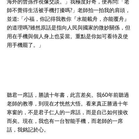
海外的曾孫作視像交談。」我極度好奇，便再問:「老
師不覺得生活被手機打擾嗎?」老師拍一拍我的肩頭，
並道:「小福，你記得我教你『水能載舟，亦能覆舟』
的道理嗎?雖然原話是指向人民與國家的微妙關係，但
用在手機與個人身上也妥當。重點是你如可看待及使
用手機罷了。」
聽君一席話，勝讀十年書，此言差矣。我60年前聽過
老師的教導，到現在才恍然大悟。看來真正勝過十年
寒窗的，不是君子仁人的一席話，而是自己如何接收
而矣。現在，我也有一台智能手機，而老師的一席
話，我銘記於心。