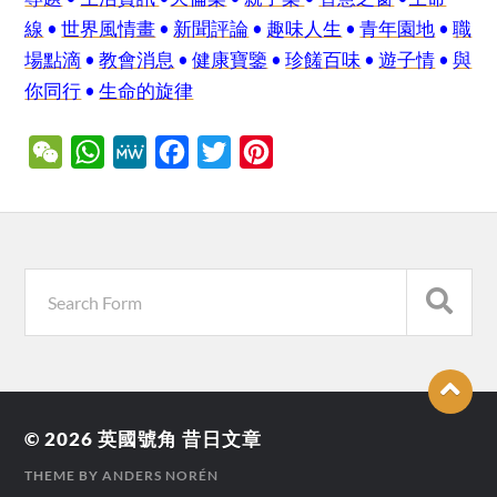
線
•
世界風情畫
•
新聞評論
•
趣味人生
•
青年園地
•
職
場點滴
•
教會消息
•
健康寶鑒
•
珍饈百味
•
遊子情
•
與
你同行
•
生命的旋律
WeChat
WhatsApp
MeWe
Facebook
Twitter
Pinterest
© 2026
英國號角 昔日文章
THEME BY
ANDERS NORÉN