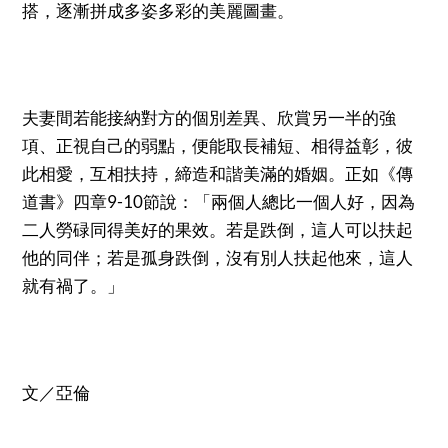
搭，逐漸拼成多姿多彩的美麗圖畫。
夫妻間若能接納對方的個別差異、欣賞另一半的強
項、正視自己的弱點，便能取長補短、相得益彰，彼
此相愛，互相扶持，締造和諧美滿的婚姻。正如《傳
道書》四章9-10節說：「兩個人總比一個人好，因為
二人勞碌同得美好的果效。若是跌倒，這人可以扶起
他的同伴；若是孤身跌倒，沒有別人扶起他來，這人
就有禍了。」
文／亞倫