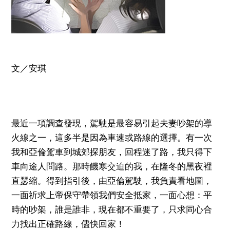
文／安琪
最近一項調查發現，駕駛是最容易引起夫妻吵架的導
火線之一，這多半是因為車速或路線的選擇。有一次
我和亞倫駕車到城郊探朋友，回程迷了路，我只得下
車向途人問路。那時饑寒交迫的我，在隆冬的黑夜裡
直瑟縮。得到指引後，由亞倫駕駛，我負責看地圖，
一面祈求上帝保守帶領我們安全抵家，一面心想：平
時的吵架，誰是誰非，現在都不重要了，只求同心合
力找出正確路線，儘快回家！