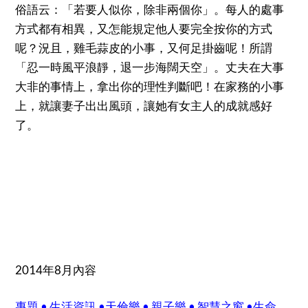
俗語云：「若要人似你，除非兩個你」。每人的處事
方式都有相異，又怎能規定他人要完全按你的方式
呢？況且，雞毛蒜皮的小事，又何足掛齒呢！所謂
「忍一時風平浪靜，退一步海闊天空」。丈夫在大事
大非的事情上，拿出你的理性判斷吧！在家務的小事
上，就讓妻子出出風頭，讓她有女主人的成就感好
了。
2014年8月內容
專題
•
生活資訊
•
天倫樂
•
親子樂
•
智慧之窗
•
生命