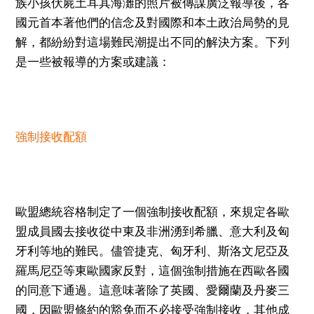
族小孩伏屍土耳其海灘的照片被傳謀廣泛報導後，各
國元首本著他們的信念及對國際和本土政治局勢的見
解，都紛紛對這場難民潮提出不同的解決方案。下列
是一些被報導的方案或建議：
強制接收配額
歐盟總統容格制定了一個強制接收配額，來規定各歐
盟成員國去接收從中東及非洲湧到希臘、意大利及匈
牙利等地的難民。儘管捷克、匈牙利、斯洛文尼亞及
羅馬尼亞等東歐國家反對，這個強制措施在西歐各國
的同意下通過。這意味著除了英國、愛爾蘭及丹麥三
國，因歐盟條約的豁免而不必接受強制接收，其他成