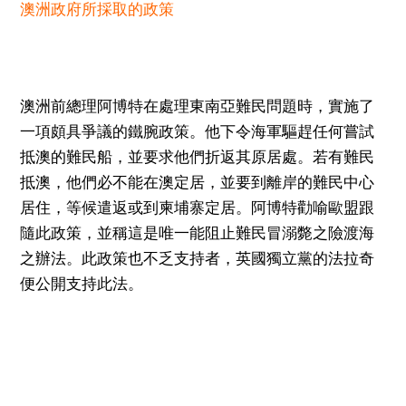
澳洲政府所採取的政策
澳洲前總理阿博特在處理東南亞難民問題時，實施了
一項頗具爭議的鐵腕政策。他下令海軍驅趕任何嘗試
抵澳的難民船，並要求他們折返其原居處。若有難民
抵澳，他們必不能在澳定居，並要到離岸的難民中心
居住，等候遣返或到柬埔寨定居。阿博特勸喻歐盟跟
隨此政策，並稱這是唯一能阻止難民冒溺斃之險渡海
之辦法。此政策也不乏支持者，英國獨立黨的法拉奇
便公開支持此法。