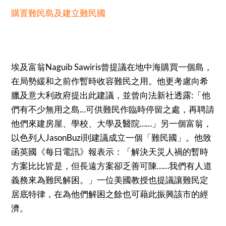
購置難民島及建立難民國
埃及富翁Naguib Sawiris曾提議在地中海購買一個島，
在局勢緩和之前作暫時收容難民之用。他更考慮向希
臘及意大利政府提出此建議，並曾向法新社透露:「他
們有不少無用之島…可供難民作臨時停留之處，再聘請
他們來建房屋、學校、大學及醫院……」另一個富翁，
以色列人JasonBuzi則建議成立一個「難民國」。他致
函英國《每日電訊》報表示：「解決天災人禍的暫時
方案比比皆是，但長遠方案卻乏善可陳……我們有人道
義務來為難民解困。」一位美國教授也提議讓難民定
居底特律，在為他們解困之餘也可藉此振興該市的經
濟。