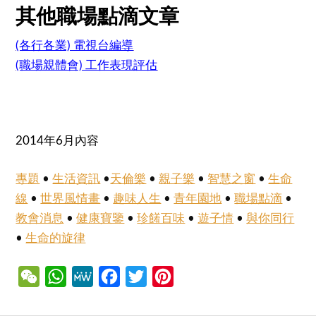
其他職場點滴文章
(各行各業) 電視台編導
(職場親體會) 工作表現評估
2014年6月內容
專題
•
生活資訊
•
天倫樂
•
親子樂
•
智慧之窗
•
生命
線
•
世界風情畫
•
趣味人生
•
青年園地
•
職場點滴
•
教會消息
•
健康寶鑒
•
珍饈百味
•
遊子情
•
與你同行
•
生命的旋律
WeChat
WhatsApp
MeWe
Facebook
Twitter
Pinterest