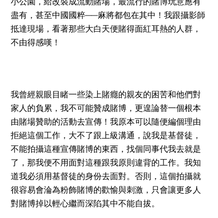
小公園，給改裝成流動賭場，最流行的賭博玩意應有
盡有，甚至中國國粹──麻將都包在其中！我跟攝影師
抵達現場，看著那些大白天便賭得面紅耳熱的人群，
不由得感嘆！
我曾經親眼目睹一些染上賭癮的親友的困苦和他們對
家人的負累，我不可能贊成賭博，更遑論替一個根本
由賭場贊助的活動去宣傳！我原本可以隨便編個理由
拒絕這個工作，大不了跟上級溝通，說我是基督徒，
不能拍攝這種宣傳賭博的東西，找個同事代我去就是
了，那我便不用面對這種跟我原則違背的工作。我知
道我必須用基督徒的身份去面對。否則，這個拍攝就
很容易會淪為粉飾賭博的歡愉與刺激，只會讓更多人
對賭博掉以輕心繼而深陷其中不能自拔。