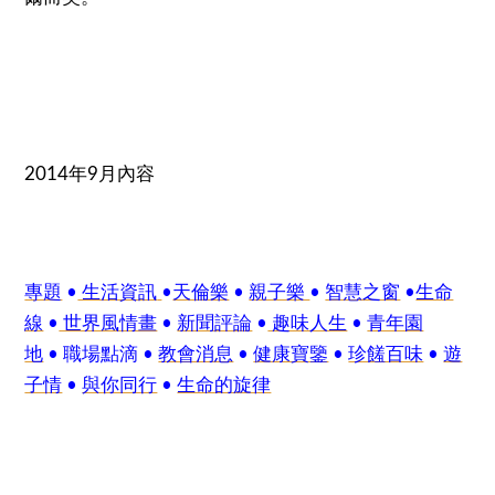
2014年9月內容
專題
•
生活資訊
•
天倫樂
•
親子樂
•
智慧之窗
•
生命
線
•
世界風情畫
•
新聞評論
•
趣味人生
•
青年園
地
• 職場點滴 •
教會消息
•
健康寶鑒
•
珍饈百味
•
遊
子情
•
與你同行
•
生命的旋律