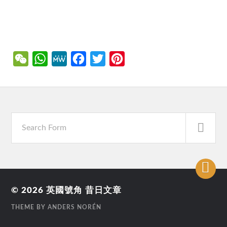
WeChat
WhatsApp
MeWe
Facebook
Twitter
Pinterest
© 2026
英國號角 昔日文章
THEME BY
ANDERS NORÉN