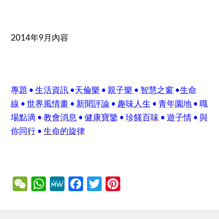
2014年9月內容
專題
•
生活資訊
•
天倫樂
•
親子樂
•
智慧之窗
•
生命
線
•
世界風情畫
•
新聞評論
•
趣味人生
•
青年園地
• 職
場點滴 •
教會消息
•
健康寶鑒
•
珍饈百味
•
遊子情
•
與
你同行
•
生命的旋律
WeChat
WhatsApp
MeWe
Facebook
Twitter
Pinterest