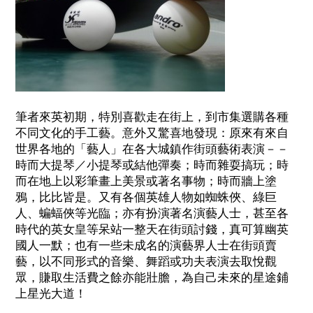
筆者來英初期，特別喜歡走在街上，到市集選購各種
不同文化的手工藝。意外又驚喜地發現：原來有來自
世界各地的「藝人」在各大城鎮作街頭藝術表演－－
時而大提琴／小提琴或結他彈奏；時而雜耍搞玩；時
而在地上以彩筆畫上美景或著名事物；時而牆上塗
鴉，比比皆是。又有各個英雄人物如蜘蛛俠、綠巨
人、蝙蝠俠等光臨；亦有扮演著名演藝人士，甚至各
時代的英女皇等呆站一整天在街頭討錢，真可算幽英
國人一默；也有一些未成名的演藝界人士在街頭賣
藝，以不同形式的音樂、舞蹈或功夫表演去取悅觀
眾，賺取生活費之餘亦能壯膽，為自己未來的星途鋪
上星光大道！