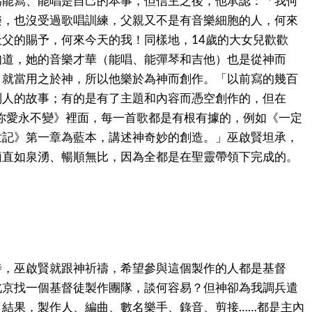
為能寫、能唱是自己的本事，但信主之後，他承認：「我何
樂，也沒受過歌唱訓練，父親又不是有音樂細胞的人，何來
父的賜予，何來今天的我！同樣地，14歲的大女兒歡歡
知道，她的音樂才華（能唱、能彈琴和吉他）也是從神而
，就當用之於神，所以他樂於為神而創作。「以前寫的幾百
別人的故事；有的是有了主題和內容而憑空創作的，但在
《你愛永不變》裡面，每一首歌都是有根有據的，例如《一定
世記》第一章為藍本，講述神奇妙的創造。」巫啟賢坦承，
簡直如泉湧、暢順無比，因為全都是在聖靈帶領下完成的。
時，巫啟賢就跟神祈禱，希望參與這個製作的人都是基督
北京找一個基督徒製作團隊，談何容易？但神卻為我調兵遣
，結果，製作人、編曲、數名樂手、錄音、剪接……都是主內