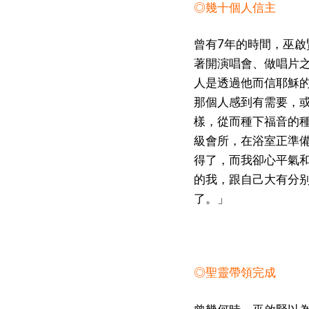
◎幾十個人信主
曾有7年的時間，巫啟
著開演唱會、做唱片
人是透過他而信耶穌
那個人感到有需要，
樣，從而種下福音的
級會所，在浴室正準
得了，而我卻心平氣
的我，跟自己大有分
了。」
◎聖靈帶領完成