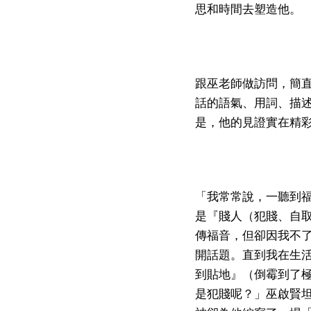
思和時間去塑造他。
跟巫老師做訪問，簡
話的語氣、用詞、描
是，他的見證實在精
「我常常說，一聽到
是『賤人（犯賤、自
傳福音，但卻因我不
開話題。直到我在生
到貼地』（倒霉到了
是犯賤呢？」巫啟賢