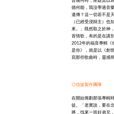
曾幾何時，巫啟賢以
德何能，我沒學過音
遺傳？這一切若不是天
（已經受浸歸主）也
來。」既然取之於神
首情歌，有的是在講
2012年的福音專輯
是你》，就是以《創
寫那些歌曲時，靈感
◎信徒製作團隊
在開始籌劃那張專輯
徒。「老實說，要在
將，找來一班好弟兄