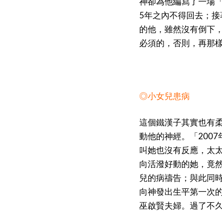
神卻為他編寫了一場
5年之內不得回去；
的他，雖然沒有倒下
必須的，否則，再那
◎小女兒患病
這個鐵漢子其實也有
動他的神經。「200
叫她也沒有反應，太
向活潑好動的她，竟
兒的病禱告；與此同
向神發出生平第一次
巫啟賢夫婦。過了不