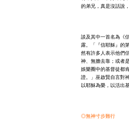
的弟兄，真是沒話說
談及其中一首名為《
露。「『信耶穌』的
然有許多人表示他們
神、無膽去靠；或者
娛樂圈中的基督徒都
證。」巫啟賢自言對
以耶穌為榮，以活出
◎無神寸步難行