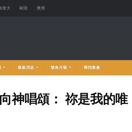
加拿大
歐陸
澳洲
們
最新消息
號角月報
尋找教會
賢向神唱頌： 祢是我的唯