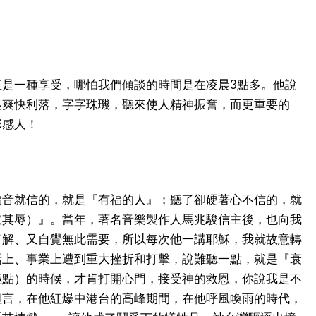
直是一種享受，哪怕我們傾談的時間是在凌晨3點多。他說
述爽快利落，字字珠璣，聽來使人精神振奮，而更重要的
彩感人！
福音就信的，就是『有福的人』；聽了卻硬著心不信的，就
取其辱）』。當年，著名音樂製作人馬兆駿信主後，也向我
了解、又自覺無此需要，所以每次他一講耶穌，我就故意轉
活上、事業上遭到重大挫折和打擊，說難聽一點，就是『衰
極點）的時候，才肯打開心門，接受神的救恩，你說我是不
坦言，在他紅爆中港台的高峰期間，在他呼風喚雨的時代，