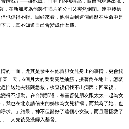
「苦情戲」──讓他成了鬥爭下的犧牲品，被台灣驅逐出境，
接著，在新加坡為他製作唱片的公司又突然倒閉。連中幾槍
，但也傷得不輕。回頭來看，他明白到這個經歷在生命中是
樣下去，真不知道自己會變成什麼樣。
柔情的一面，尤其是發生在他寶貝女兒身上的事情，更會觸
7年某一天，6個月大的樂樂突然抽筋，接著倒在地上，怎麼
太趕忙送她去醫院急救，檢查後仍找不出病因；回家後，一
然變得不想動。在台灣那邊，有基督徒朋友跟太太一起為女
時，我也在北京請信主的姊妹為女兒祈禱，而我為了她，也
的呼求。」結果，神不但醫好了這個小女孩，而且還拯救了
久，二人先後受洗歸入基督。