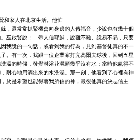
賢和家人在北京生活。他忙
之餘，還常常抓緊機會向身邊的人傳福音，少說也有幾十個
的。巫啟賢說：「帶人信耶穌，說難不難、說易不易，只要
或因我說的一句話，或看到我的行為，見到基督徒真的不一
種子。有一次，我跟一位企業家打完高爾夫球後，回到五星
備洗澡的時候，發覺淋浴花灑頭幾乎沒有水；當時他氣得不
和，耐心地用滴出來的水洗澡。那一刻，他看到了心裡有神
别，於是希望也能得著我所信的神，最後他真的決志信主