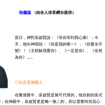
蓮娜
聆聽版
（由全人佳音網台提供）
昔日，神對巫啟賢說：《等你等到我心痛》；今
天，他向神唱頌：《你是我的唯一》，《你愛永不
變》！《主耶穌我愛你》、《一定是你》、《全然
為你》……
◎自言是個賤人
在樂迷眼中，巫啟賢是無可代替的，他自創的巫式
學；在神眼中，巫啟賢更是獨一無二的，所以需要特別花心