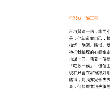
◎耶穌「除三害」
巫啟賢這一信，非同
是，他知道靠自己，
抽煙、酗酒、賭博。
祂把我抽煙的心癮拿
抽過一口。藉著一個
『狂飲一族』，但信
現在只會在家裡跟好
賭博，對我亦完全失
桌，但賭癮竟消失得