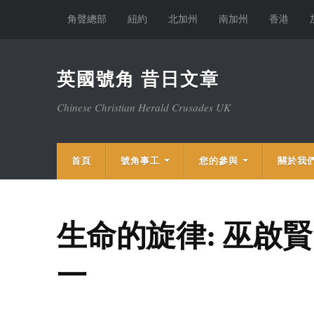
角聲總部
紐約
北加州
南加州
香港
英國號角 昔日文章
Chinese Christian Herald Crusades UK
首頁
號角事工
您的參與
關於我
生命的旋律: 巫啟
一