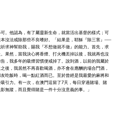
小可。他認為，有了屬靈新生命，就當活出基督的樣式；可
根本沒法戒除那些不良嗜好。「結果是，耶穌『除三害』──
我祈求神幫助我，賜我『不想做就不做』的能力。首先，求
走。果然，當我決心將香煙、打火機丟掉以後，我就再也沒
禱告，我多年的吸煙習慣便戒掉了。說到酒，以前的我屬於
主之後，我居然不再喜歡喝酒，亦不會在應酬的場合鬥酒，
朋友吃飯時，喝一點紅酒而已。至於曾經是我最愛的麻將和
去吸引力。有一次，在澳門逗留了7天，每日穿過賭場、賭
無影無蹤，而且覺得賭是一件十分沒意義的事。」