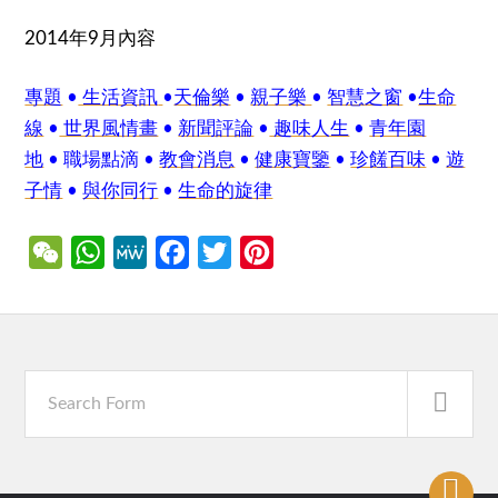
2014年9月內容
專題
•
生活資訊
•
天倫樂
•
親子樂
•
智慧之窗
•
生命
線
•
世界風情畫
•
新聞評論
•
趣味人生
•
青年園
地
• 職場點滴 •
教會消息
•
健康寶鑒
•
珍饈百味
•
遊
子情
•
與你同行
•
生命的旋律
WeChat
WhatsApp
MeWe
Facebook
Twitter
Pinterest